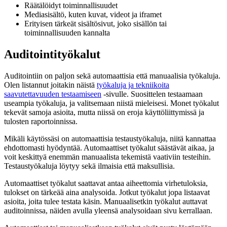
Räätälöidyt toiminnallisuudet
Mediasisältö, kuten kuvat, videot ja iframet
Erityisen tärkeät sisältösivut, joko sisällön tai
toiminnallisuuden kannalta
Auditointityökalut
Auditointiin on paljon sekä automaattisia että manuaalisia työkaluja.
Olen listannut joitakin näistä
työkaluja ja tekniikoita
saavutettavuuden testaamiseen
-sivulle. Suosittelen testaamaan
useampia työkaluja, ja valitsemaan niistä mieleisesi. Monet työkalut
tekevät samoja asioita, mutta niissä on eroja käyttöliittymissä ja
tulosten raportoinnissa.
Mikäli käytössäsi on automaattisia testaustyökaluja, niitä kannattaa
ehdottomasti hyödyntää. Automaattiset työkalut säästävät aikaa, ja
voit keskittyä enemmän manuaalista tekemistä vaativiin testeihin.
Testaustyökaluja löytyy sekä ilmaisia että maksullisia.
Automaattiset työkalut saattavat antaa aiheettomia virhetuloksia,
tulokset on tärkeää aina analysoida. Jotkut työkalut jopa listaavat
asioita, joita tulee testata käsin. Manuaalisetkin työkalut auttavat
auditoinnissa, näiden avulla yleensä analysoidaan sivu kerrallaan.