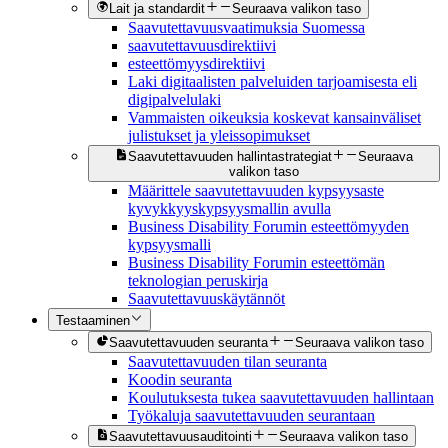
Lait ja standardit
Seuraava valikon taso
Saavutettavuusvaatimuksia Suomessa
saavutettavuusdirektiivi
esteettömyysdirektiivi
Laki digitaalisten palveluiden tarjoamisesta eli
digipalvelulaki
Vammaisten oikeuksia koskevat kansainväliset
julistukset ja yleissopimukset
Saavutettavuuden hallintastrategiat
Seuraava
valikon taso
Määrittele saavutettavuuden kypsyysaste
kyvykkyyskypsyysmallin avulla
Business Disability Forumin esteettömyyden
kypsyysmalli
Business Disability Forumin esteettömän
teknologian peruskirja
Saavutettavuuskäytännöt
Testaaminen
Saavutettavuuden seuranta
Seuraava valikon taso
Saavutettavuuden tilan seuranta
Koodin seuranta
Koulutuksesta tukea saavutettavuuden hallintaan
Työkaluja saavutettavuuden seurantaan
Saavutettavuusauditointi
Seuraava valikon taso