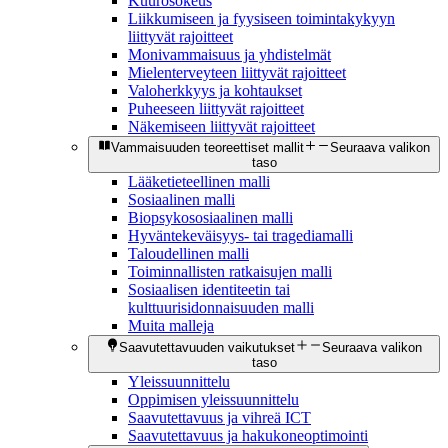
Kuurosokeus
Liikkumiseen ja fyysiseen toimintakykyyn
liittyvät rajoitteet
Monivammaisuus ja yhdistelmät
Mielenterveyteen liittyvät rajoitteet
Valoherkkyys ja kohtaukset
Puheeseen liittyvät rajoitteet
Näkemiseen liittyvät rajoitteet
Vammaisuuden teoreettiset mallit
Seuraava valikon
taso
Lääketieteellinen malli
Sosiaalinen malli
Biopsykososiaalinen malli
Hyväntekeväisyys- tai tragediamalli
Taloudellinen malli
Toiminnallisten ratkaisujen malli
Sosiaalisen identiteetin tai
kulttuurisidonnaisuuden malli
Muita malleja
Saavutettavuuden vaikutukset
Seuraava valikon
taso
Yleissuunnittelu
Oppimisen yleissuunnittelu
Saavutettavuus ja vihreä ICT
Saavutettavuus ja hakukoneoptimointi