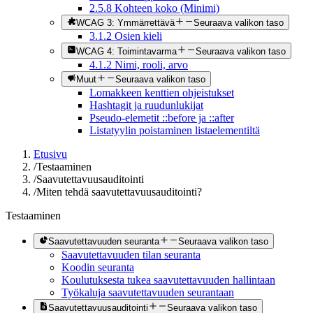
2.5.8 Kohteen koko (Minimi)
WCAG 3: Ymmärrettävä
Seuraava valikon taso
3.1.2 Osien kieli
WCAG 4: Toimintavarma
Seuraava valikon taso
4.1.2 Nimi, rooli, arvo
Muut
Seuraava valikon taso
Lomakkeen kenttien ohjeistukset
Hashtagit ja ruudunlukijat
Pseudo-elemetit ::before ja ::after
Listatyylin poistaminen listaelementiltä
Etusivu
/
Testaaminen
/
Saavutettavuusauditointi
/
Miten tehdä saavutettavuusauditointi?
Testaaminen
Saavutettavuuden seuranta
Seuraava valikon taso
Saavutettavuuden tilan seuranta
Koodin seuranta
Koulutuksesta tukea saavutettavuuden hallintaan
Työkaluja saavutettavuuden seurantaan
Saavutettavuusauditointi
Seuraava valikon taso