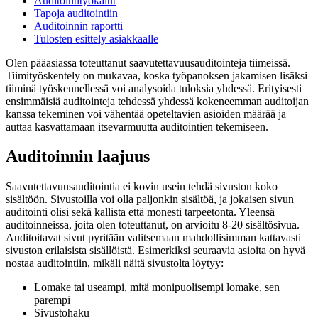
Auditointityökalut
Tapoja auditointiin
Auditoinnin raportti
Tulosten esittely asiakkaalle
Olen pääasiassa toteuttanut saavutettavuusauditointeja tiimeissä.
Tiimityöskentely on mukavaa, koska työpanoksen jakamisen lisäksi
tiiminä työskennellessä voi analysoida tuloksia yhdessä. Erityisesti
ensimmäisiä auditointeja tehdessä yhdessä kokeneemman auditoijan
kanssa tekeminen voi vähentää opeteltavien asioiden määrää ja
auttaa kasvattamaan itsevarmuutta auditointien tekemiseen.
Auditoinnin laajuus
Saavutettavuusauditointia ei kovin usein tehdä sivuston koko
sisältöön. Sivustoilla voi olla paljonkin sisältöä, ja jokaisen sivun
auditointi olisi sekä kallista että monesti tarpeetonta. Yleensä
auditoinneissa, joita olen toteuttanut, on arvioitu 8-20 sisältösivua.
Auditoitavat sivut pyritään valitsemaan mahdollisimman kattavasti
sivuston erilaisista sisällöistä. Esimerkiksi seuraavia asioita on hyvä
nostaa auditointiin, mikäli näitä sivustolta löytyy:
Lomake tai useampi, mitä monipuolisempi lomake, sen
parempi
Sivustohaku