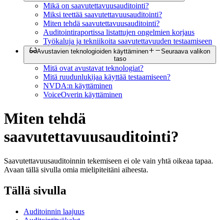
Mikä on saavutettavuusauditointi?
Miksi teettää saavutettavuusauditointi?
Miten tehdä saavutettavuusauditointi?
Auditointiraportissa listattujen ongelmien korjaus
Työkaluja ja tekniikoita saavutettavuuden testaamiseen
Avustavien teknologioiden käyttäminen
Seuraava valikon
taso
Mitä ovat avustavat teknologiat?
Mitä ruudunlukijaa käyttää testaamiseen?
NVDA:n käyttäminen
VoiceOverin käyttäminen
Miten tehdä
saavutettavuusauditointi?
Saavutettavuusauditoinnin tekemiseen ei ole vain yhtä oikeaa tapaa.
Avaan tällä sivulla omia mielipiteitäni aiheesta.
Tällä sivulla
Auditoinnin laajuus