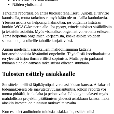
Näiden yhdistelmä
Tärkeintä raportissa on antaa tulokset rehellisesti. Asioita ei tarvitse
kaunistella, mutta tarkoitus ei myöskään ole maalailla kauhukuvia.
Yleensä asioita on helpompi hahmottaa, jos ongelmia listataan
kunkin WCAG-kriteerin alle. Jos pystyt, erittele tulokset sisällöllisiin
ja teknisiin asioihin. Myös visuaaliset ongelmat voi erotella erikseen.
Tämä helpottaa ongelmien korjaamista, koska asioita voidaan
suoraan ohjata oikeille tahoille korjattavaksi.
Annan mielelläni asiakkailleni mahdollisimman kattavia
korjausehdotuksia löytämiini ongelmiin. Täydellisiä koodiratkaisuja
en yleensä tarjoa ilman erillistä sopimista. Mutta pyrin parhaani
mukaan aina ohjaamaan ratkaisuissa oikeaan suuntaan.
Tulosten esittely asiakkaalle
Suosittelen erillistä läpikäyntipalaveria asiakkaan kanssa. Asiakas ei
todennäköisesti ole saavutettavuusasiantuntija, jolloin raportti voi
tuntua pitkältä, hankalalta ja pelottavalta. Läpikäyntipalaveri myös
mahdollistaa projektin päättämisen yhdessä asiakkaan kanssa, mikä
ainakin itsestäni on tuntunut mukavalta tavalta.
Kun esittelet auditoinnin tuloksia asiakkaalle, esittele niitä