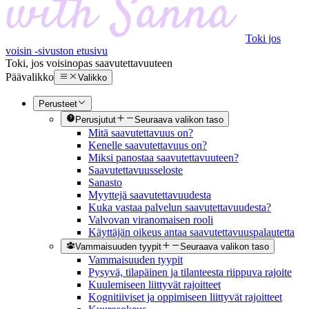
Toki jos
voisin -sivuston etusivu
Toki, jos voisin
opas saavutettavuuteen
Päävalikko
Valikko
Perusteet
Perusjutut
Seuraava valikon taso
Mitä saavutettavuus on?
Kenelle saavutettavuus on?
Miksi panostaa saavutettavuuteen?
Saavutettavuusseloste
Sanasto
Myyttejä saavutettavuudesta
Kuka vastaa palvelun saavutettavuudesta?
Valvovan viranomaisen rooli
Käyttäjän oikeus antaa saavutettavuuspalautetta
Vammaisuuden tyypit
Seuraava valikon taso
Vammaisuuden tyypit
Pysyvä, tilapäinen ja tilanteesta riippuva rajoite
Kuulemiseen liittyvät rajoitteet
Kognitiiviset ja oppimiseen liittyvät rajoitteet