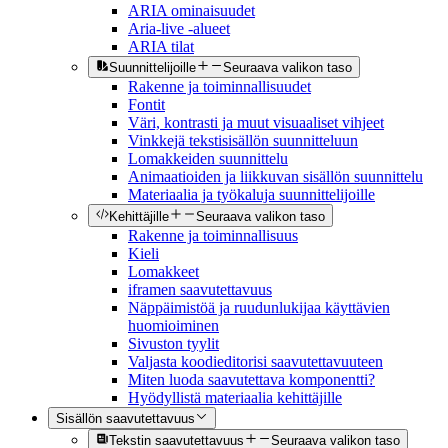
ARIA ominaisuudet
Aria-live -alueet
ARIA tilat
Suunnittelijoille
Seuraava valikon taso
Rakenne ja toiminnallisuudet
Fontit
Väri, kontrasti ja muut visuaaliset vihjeet
Vinkkejä tekstisisällön suunnitteluun
Lomakkeiden suunnittelu
Animaatioiden ja liikkuvan sisällön suunnittelu
Materiaalia ja työkaluja suunnittelijoille
Kehittäjille
Seuraava valikon taso
Rakenne ja toiminnallisuus
Kieli
Lomakkeet
iframen saavutettavuus
Näppäimistöä ja ruudunlukijaa käyttävien
huomioiminen
Sivuston tyylit
Valjasta koodieditorisi saavutettavuuteen
Miten luoda saavutettava komponentti?
Hyödyllistä materiaalia kehittäjille
Sisällön saavutettavuus
Tekstin saavutettavuus
Seuraava valikon taso