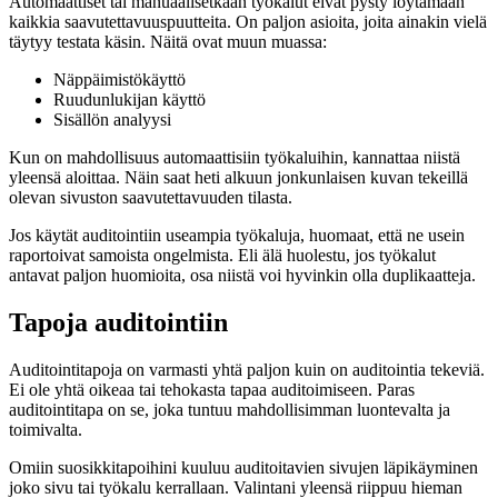
Automaattiset tai manuaalisetkaan työkalut eivät pysty löytämään
kaikkia saavutettavuuspuutteita. On paljon asioita, joita ainakin vielä
täytyy testata käsin. Näitä ovat muun muassa:
Näppäimistökäyttö
Ruudunlukijan käyttö
Sisällön analyysi
Kun on mahdollisuus automaattisiin työkaluihin, kannattaa niistä
yleensä aloittaa. Näin saat heti alkuun jonkunlaisen kuvan tekeillä
olevan sivuston saavutettavuuden tilasta.
Jos käytät auditointiin useampia työkaluja, huomaat, että ne usein
raportoivat samoista ongelmista. Eli älä huolestu, jos työkalut
antavat paljon huomioita, osa niistä voi hyvinkin olla duplikaatteja.
Tapoja auditointiin
Auditointitapoja on varmasti yhtä paljon kuin on auditointia tekeviä.
Ei ole yhtä oikeaa tai tehokasta tapaa auditoimiseen. Paras
auditointitapa on se, joka tuntuu mahdollisimman luontevalta ja
toimivalta.
Omiin suosikkitapoihini kuuluu auditoitavien sivujen läpikäyminen
joko sivu tai työkalu kerrallaan. Valintani yleensä riippuu hieman