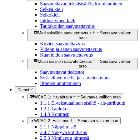
Saavutettavan tekstisisällön kirjoittaminen
Selkeä kieli
Selkokieli
Inklusiivinen kieli
Taulukoiden saavutettavuus
Mediasisällön saavutettavuus
Seuraava valikon
taso
Kuvien saavutettavuus
Videon ja äänen saavutettavuus
Kaavioiden saavutettavuus
Muun sisällön saavutettavuus
Seuraava valikon
taso
Saavutettavat tiedostot
Sosiaalinen media ja saavutettavuus
Iframen upottaminen
Demot
WCAG 1: Havaittava
Seuraava valikon taso
1.1.1 Ei-tekstuaalinen sisältö - alt-attribuutti
1.3.1 Taulukot
1.4.3 Kontrasti
WCAG 2: Hallittava
Seuraava valikon taso
2.1.1 Näppäimistö
2.4.7 Näkyvä kohdistus
2.5.3 Nimilappu nimessä