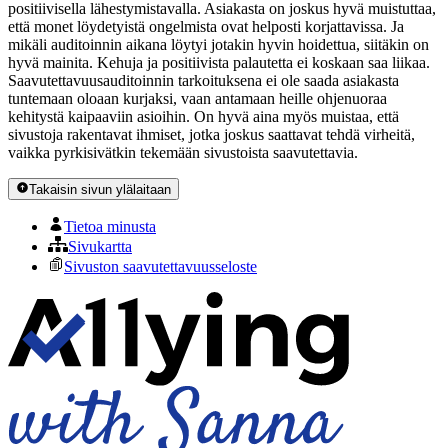
positiivisella lähestymistavalla. Asiakasta on joskus hyvä muistuttaa,
että monet löydetyistä ongelmista ovat helposti korjattavissa. Ja
mikäli auditoinnin aikana löytyi jotakin hyvin hoidettua, siitäkin on
hyvä mainita. Kehuja ja positiivista palautetta ei koskaan saa liikaa.
Saavutettavuusauditoinnin tarkoituksena ei ole saada asiakasta
tuntemaan oloaan kurjaksi, vaan antamaan heille ohjenuoraa
kehitystä kaipaaviin asioihin. On hyvä aina myös muistaa, että
sivustoja rakentavat ihmiset, jotka joskus saattavat tehdä virheitä,
vaikka pyrkisivätkin tekemään sivustoista saavutettavia.
Takaisin sivun ylälaitaan
Tietoa minusta
Sivukartta
Sivuston saavutettavuusseloste