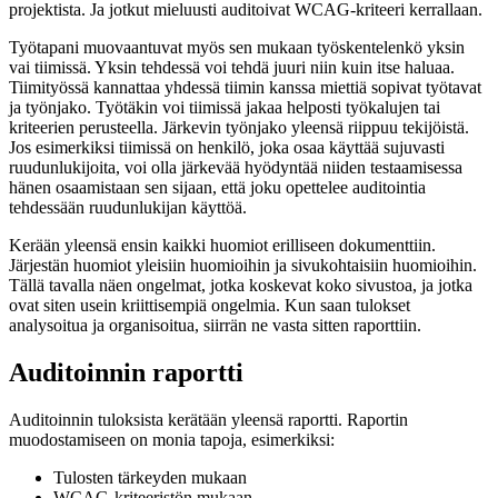
projektista. Ja jotkut mieluusti auditoivat WCAG-kriteeri kerrallaan.
Työtapani muovaantuvat myös sen mukaan työskentelenkö yksin
vai tiimissä. Yksin tehdessä voi tehdä juuri niin kuin itse haluaa.
Tiimityössä kannattaa yhdessä tiimin kanssa miettiä sopivat työtavat
ja työnjako. Työtäkin voi tiimissä jakaa helposti työkalujen tai
kriteerien perusteella. Järkevin työnjako yleensä riippuu tekijöistä.
Jos esimerkiksi tiimissä on henkilö, joka osaa käyttää sujuvasti
ruudunlukijoita, voi olla järkevää hyödyntää niiden testaamisessa
hänen osaamistaan sen sijaan, että joku opettelee auditointia
tehdessään ruudunlukijan käyttöä.
Kerään yleensä ensin kaikki huomiot erilliseen dokumenttiin.
Järjestän huomiot yleisiin huomioihin ja sivukohtaisiin huomioihin.
Tällä tavalla näen ongelmat, jotka koskevat koko sivustoa, ja jotka
ovat siten usein kriittisempiä ongelmia. Kun saan tulokset
analysoitua ja organisoitua, siirrän ne vasta sitten raporttiin.
Auditoinnin raportti
Auditoinnin tuloksista kerätään yleensä raportti. Raportin
muodostamiseen on monia tapoja, esimerkiksi:
Tulosten tärkeyden mukaan
WCAG-kriteeristön mukaan