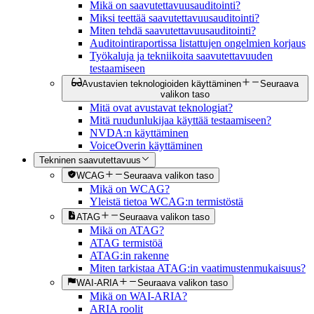
Mikä on saavutettavuusauditointi?
Miksi teettää saavutettavuusauditointi?
Miten tehdä saavutettavuusauditointi?
Auditointiraportissa listattujen ongelmien korjaus
Työkaluja ja tekniikoita saavutettavuuden
testaamiseen
Avustavien teknologioiden käyttäminen
Seuraava
valikon taso
Mitä ovat avustavat teknologiat?
Mitä ruudunlukijaa käyttää testaamiseen?
NVDA:n käyttäminen
VoiceOverin käyttäminen
Tekninen saavutettavuus
WCAG
Seuraava valikon taso
Mikä on WCAG?
Yleistä tietoa WCAG:n termistöstä
ATAG
Seuraava valikon taso
Mikä on ATAG?
ATAG termistöä
ATAG:in rakenne
Miten tarkistaa ATAG:in vaatimustenmukaisuus?
WAI-ARIA
Seuraava valikon taso
Mikä on WAI-ARIA?
ARIA roolit