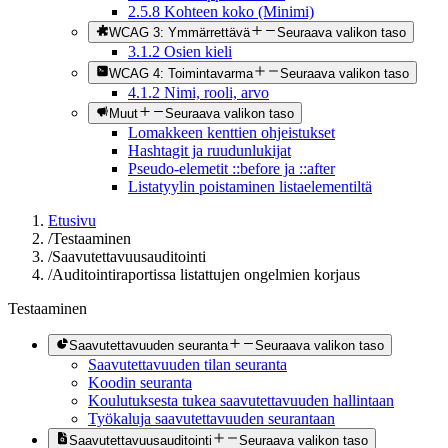
2.5.8 Kohteen koko (Minimi)
WCAG 3: Ymmärrettävä
Seuraava valikon taso
3.1.2 Osien kieli
WCAG 4: Toimintavarma
Seuraava valikon taso
4.1.2 Nimi, rooli, arvo
Muut
Seuraava valikon taso
Lomakkeen kenttien ohjeistukset
Hashtagit ja ruudunlukijat
Pseudo-elemetit ::before ja ::after
Listatyylin poistaminen listaelementiltä
Etusivu
/
Testaaminen
/
Saavutettavuusauditointi
/
Auditointiraportissa listattujen ongelmien korjaus
Testaaminen
Saavutettavuuden seuranta
Seuraava valikon taso
Saavutettavuuden tilan seuranta
Koodin seuranta
Koulutuksesta tukea saavutettavuuden hallintaan
Työkaluja saavutettavuuden seurantaan
Saavutettavuusauditointi
Seuraava valikon taso