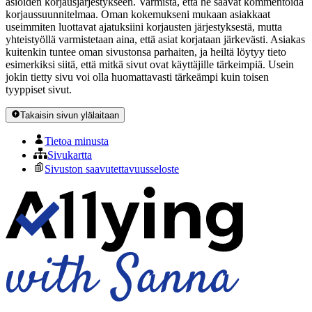
asioiden korjausjärjestykseen. Varmista, että he saavat kommentoida
korjaussuunnitelmaa. Oman kokemukseni mukaan asiakkaat
useimmiten luottavat ajatuksiini korjausten järjestyksestä, mutta
yhteistyöllä varmistetaan aina, että asiat korjataan järkevästi. Asiakas
kuitenkin tuntee oman sivustonsa parhaiten, ja heiltä löytyy tieto
esimerkiksi siitä, että mitkä sivut ovat käyttäjille tärkeimpiä. Usein
jokin tietty sivu voi olla huomattavasti tärkeämpi kuin toisen
tyyppiset sivut.
Takaisin sivun ylälaitaan
Tietoa minusta
Sivukartta
Sivuston saavutettavuusseloste