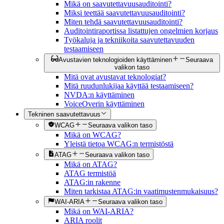
Mikä on saavutettavuusauditointi?
Miksi teettää saavutettavuusauditointi?
Miten tehdä saavutettavuusauditointi?
Auditointiraportissa listattujen ongelmien korjaus
Työkaluja ja tekniikoita saavutettavuuden
testaamiseen
Avustavien teknologioiden käyttäminen
Seuraava
valikon taso
Mitä ovat avustavat teknologiat?
Mitä ruudunlukijaa käyttää testaamiseen?
NVDA:n käyttäminen
VoiceOverin käyttäminen
Tekninen saavutettavuus
WCAG
Seuraava valikon taso
Mikä on WCAG?
Yleistä tietoa WCAG:n termistöstä
ATAG
Seuraava valikon taso
Mikä on ATAG?
ATAG termistöä
ATAG:in rakenne
Miten tarkistaa ATAG:in vaatimustenmukaisuus?
WAI-ARIA
Seuraava valikon taso
Mikä on WAI-ARIA?
ARIA roolit