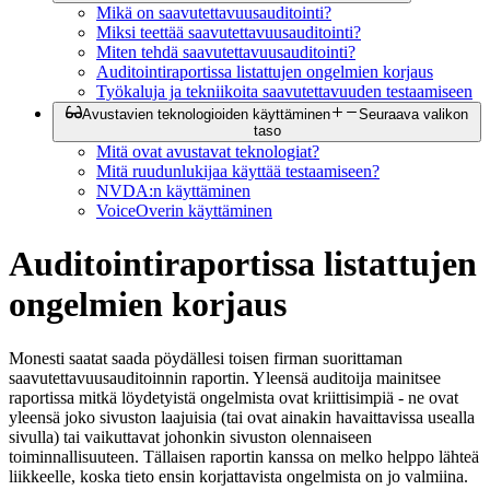
Mikä on saavutettavuusauditointi?
Miksi teettää saavutettavuusauditointi?
Miten tehdä saavutettavuusauditointi?
Auditointiraportissa listattujen ongelmien korjaus
Työkaluja ja tekniikoita saavutettavuuden testaamiseen
Avustavien teknologioiden käyttäminen
Seuraava valikon
taso
Mitä ovat avustavat teknologiat?
Mitä ruudunlukijaa käyttää testaamiseen?
NVDA:n käyttäminen
VoiceOverin käyttäminen
Auditointiraportissa listattujen
ongelmien korjaus
Monesti saatat saada pöydällesi toisen firman suorittaman
saavutettavuusauditoinnin raportin. Yleensä auditoija mainitsee
raportissa mitkä löydetyistä ongelmista ovat kriittisimpiä - ne ovat
yleensä joko sivuston laajuisia (tai ovat ainakin havaittavissa usealla
sivulla) tai vaikuttavat johonkin sivuston olennaiseen
toiminnallisuuteen. Tällaisen raportin kanssa on melko helppo lähteä
liikkeelle, koska tieto ensin korjattavista ongelmista on jo valmiina.