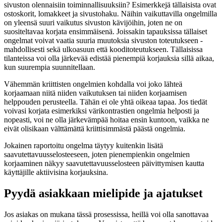
sivuston olennaisiin toiminnallisuuksiin? Esimerkkejä tällaisista ovat
ostoskorit, lomakkeet ja sivustohaku. Näihin vaikuttavilla ongelmilla
on yleensä suuri vaikutus sivuston kävijöihin, joten ne on
suositeltavaa korjata ensimmäisenä. Joissakin tapauksissa tällaiset
ongelmat voivat vaatia suuria muutoksia sivuston toteutukseen -
mahdollisesti sekä ulkoasuun että kooditoteutukseen. Tällaisissa
tilanteissa voi olla järkevää edistää pienempiä korjauksia sillä aikaa,
kun suurempia suunnitellaan.
Vähemmän kriittisten ongelmien kohdalla voi joko lähteä
korjaamaan niitä niiden vaikutuksen tai niiden korjaamisen
helppouden perusteella. Tähän ei ole yhtä oikeaa tapaa. Jos tiedät
voivasi korjata esimerkiksi värikontrastien ongelmia helposti ja
nopeasti, voi ne olla järkevämpää hoitaa ensin kuntoon, vaikka ne
eivät olisikaan välttämättä kriittisimmästä päästä ongelmia.
Jokainen raportoitu ongelma täytyy kuitenkin lisätä
saavutettavuusselosteeseen, joten pienempienkin ongelmien
korjaaminen näkyy saavutettavuusselosteen päivittymisen kautta
käyttäjille aktiivisina korjauksina.
Pyydä asiakkaan mielipide ja ajatukset
Jos asiakas on mukana tässä prosessissa, heillä voi olla sanottavaa