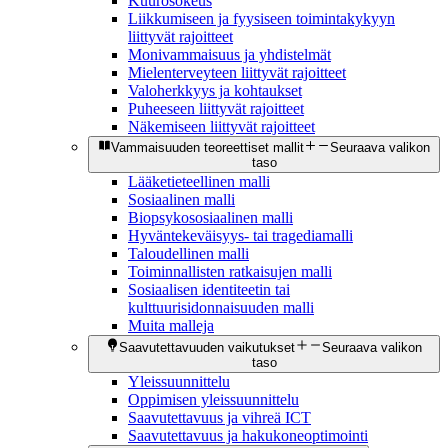
Kuurosokeus
Liikkumiseen ja fyysiseen toimintakykyyn
liittyvät rajoitteet
Monivammaisuus ja yhdistelmät
Mielenterveyteen liittyvät rajoitteet
Valoherkkyys ja kohtaukset
Puheeseen liittyvät rajoitteet
Näkemiseen liittyvät rajoitteet
Vammaisuuden teoreettiset mallit
Seuraava valikon
taso
Lääketieteellinen malli
Sosiaalinen malli
Biopsykososiaalinen malli
Hyväntekeväisyys- tai tragediamalli
Taloudellinen malli
Toiminnallisten ratkaisujen malli
Sosiaalisen identiteetin tai
kulttuurisidonnaisuuden malli
Muita malleja
Saavutettavuuden vaikutukset
Seuraava valikon
taso
Yleissuunnittelu
Oppimisen yleissuunnittelu
Saavutettavuus ja vihreä ICT
Saavutettavuus ja hakukoneoptimointi