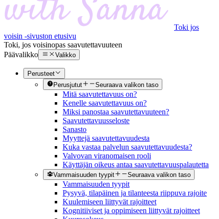
Toki jos
voisin -sivuston etusivu
Toki, jos voisin
opas saavutettavuuteen
Päävalikko
Valikko
Perusteet
Perusjutut
Seuraava valikon taso
Mitä saavutettavuus on?
Kenelle saavutettavuus on?
Miksi panostaa saavutettavuuteen?
Saavutettavuusseloste
Sanasto
Myyttejä saavutettavuudesta
Kuka vastaa palvelun saavutettavuudesta?
Valvovan viranomaisen rooli
Käyttäjän oikeus antaa saavutettavuuspalautetta
Vammaisuuden tyypit
Seuraava valikon taso
Vammaisuuden tyypit
Pysyvä, tilapäinen ja tilanteesta riippuva rajoite
Kuulemiseen liittyvät rajoitteet
Kognitiiviset ja oppimiseen liittyvät rajoitteet