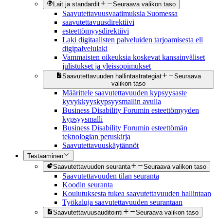
Lait ja standardit
Seuraava valikon taso
Saavutettavuusvaatimuksia Suomessa
saavutettavuusdirektiivi
esteettömyysdirektiivi
Laki digitaalisten palveluiden tarjoamisesta eli
digipalvelulaki
Vammaisten oikeuksia koskevat kansainväliset
julistukset ja yleissopimukset
Saavutettavuuden hallintastrategiat
Seuraava
valikon taso
Määrittele saavutettavuuden kypsyysaste
kyvykkyyskypsyysmallin avulla
Business Disability Forumin esteettömyyden
kypsyysmalli
Business Disability Forumin esteettömän
teknologian peruskirja
Saavutettavuuskäytännöt
Testaaminen
Saavutettavuuden seuranta
Seuraava valikon taso
Saavutettavuuden tilan seuranta
Koodin seuranta
Koulutuksesta tukea saavutettavuuden hallintaan
Työkaluja saavutettavuuden seurantaan
Saavutettavuusauditointi
Seuraava valikon taso