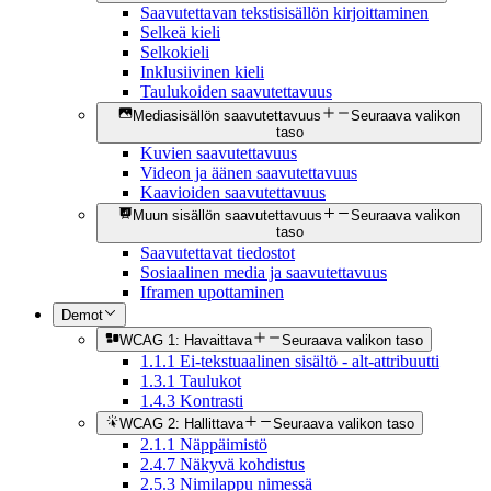
Saavutettavan tekstisisällön kirjoittaminen
Selkeä kieli
Selkokieli
Inklusiivinen kieli
Taulukoiden saavutettavuus
Mediasisällön saavutettavuus
Seuraava valikon
taso
Kuvien saavutettavuus
Videon ja äänen saavutettavuus
Kaavioiden saavutettavuus
Muun sisällön saavutettavuus
Seuraava valikon
taso
Saavutettavat tiedostot
Sosiaalinen media ja saavutettavuus
Iframen upottaminen
Demot
WCAG 1: Havaittava
Seuraava valikon taso
1.1.1 Ei-tekstuaalinen sisältö - alt-attribuutti
1.3.1 Taulukot
1.4.3 Kontrasti
WCAG 2: Hallittava
Seuraava valikon taso
2.1.1 Näppäimistö
2.4.7 Näkyvä kohdistus
2.5.3 Nimilappu nimessä