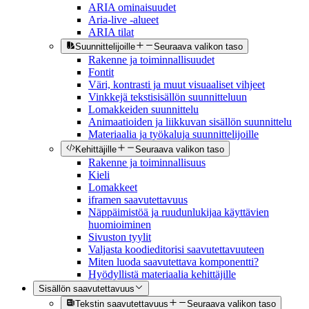
ARIA ominaisuudet
Aria-live -alueet
ARIA tilat
Suunnittelijoille
Seuraava valikon taso
Rakenne ja toiminnallisuudet
Fontit
Väri, kontrasti ja muut visuaaliset vihjeet
Vinkkejä tekstisisällön suunnitteluun
Lomakkeiden suunnittelu
Animaatioiden ja liikkuvan sisällön suunnittelu
Materiaalia ja työkaluja suunnittelijoille
Kehittäjille
Seuraava valikon taso
Rakenne ja toiminnallisuus
Kieli
Lomakkeet
iframen saavutettavuus
Näppäimistöä ja ruudunlukijaa käyttävien
huomioiminen
Sivuston tyylit
Valjasta koodieditorisi saavutettavuuteen
Miten luoda saavutettava komponentti?
Hyödyllistä materiaalia kehittäjille
Sisällön saavutettavuus
Tekstin saavutettavuus
Seuraava valikon taso