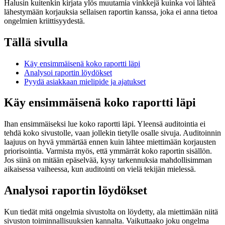
Halusin kuitenkin kirjata ylös muutamia vinkkejä kuinka voi lähteä
lähestymään korjauksia sellaisen raportin kanssa, joka ei anna tietoa
ongelmien kriittisyydestä.
Tällä sivulla
Käy ensimmäisenä koko raportti läpi
Analysoi raportin löydökset
Pyydä asiakkaan mielipide ja ajatukset
Käy ensimmäisenä koko raportti läpi
Ihan ensimmäiseksi lue koko raportti läpi. Yleensä auditointia ei
tehdä koko sivustolle, vaan jollekin tietylle osalle sivuja. Auditoinnin
laajuus on hyvä ymmärtää ennen kuin lähtee miettimään korjausten
priorisointia. Varmista myös, että ymmärrät koko raportin sisällön.
Jos siinä on mitään epäselvää, kysy tarkennuksia mahdollisimman
aikaisessa vaiheessa, kun auditointi on vielä tekijän mielessä.
Analysoi raportin löydökset
Kun tiedät mitä ongelmia sivustolta on löydetty, ala miettimään niitä
sivuston toiminnallisuuksien kannalta. Vaikuttaako joku ongelma