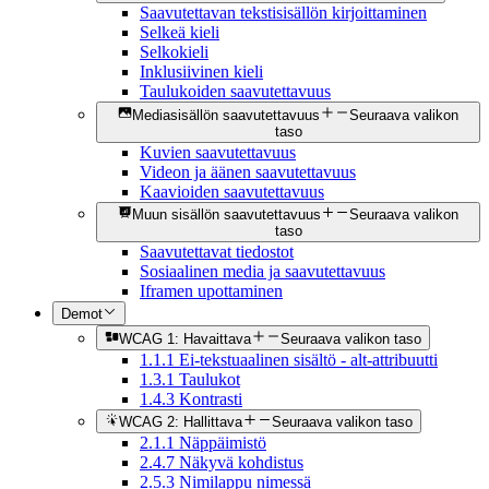
Saavutettavan tekstisisällön kirjoittaminen
Selkeä kieli
Selkokieli
Inklusiivinen kieli
Taulukoiden saavutettavuus
Mediasisällön saavutettavuus
Seuraava valikon
taso
Kuvien saavutettavuus
Videon ja äänen saavutettavuus
Kaavioiden saavutettavuus
Muun sisällön saavutettavuus
Seuraava valikon
taso
Saavutettavat tiedostot
Sosiaalinen media ja saavutettavuus
Iframen upottaminen
Demot
WCAG 1: Havaittava
Seuraava valikon taso
1.1.1 Ei-tekstuaalinen sisältö - alt-attribuutti
1.3.1 Taulukot
1.4.3 Kontrasti
WCAG 2: Hallittava
Seuraava valikon taso
2.1.1 Näppäimistö
2.4.7 Näkyvä kohdistus
2.5.3 Nimilappu nimessä