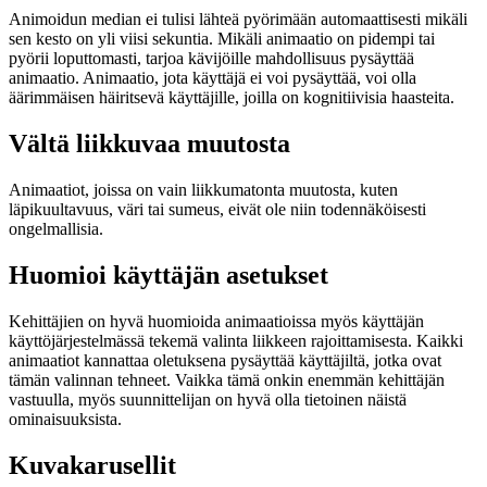
Animoidun median ei tulisi lähteä pyörimään automaattisesti mikäli
sen kesto on yli viisi sekuntia. Mikäli animaatio on pidempi tai
pyörii loputtomasti, tarjoa kävijöille mahdollisuus pysäyttää
animaatio. Animaatio, jota käyttäjä ei voi pysäyttää, voi olla
äärimmäisen häiritsevä käyttäjille, joilla on kognitiivisia haasteita.
Vältä liikkuvaa muutosta
Animaatiot, joissa on vain liikkumatonta muutosta, kuten
läpikuultavuus, väri tai sumeus, eivät ole niin todennäköisesti
ongelmallisia.
Huomioi käyttäjän asetukset
Kehittäjien on hyvä huomioida animaatioissa myös käyttäjän
käyttöjärjestelmässä tekemä valinta liikkeen rajoittamisesta. Kaikki
animaatiot kannattaa oletuksena pysäyttää käyttäjiltä, jotka ovat
tämän valinnan tehneet. Vaikka tämä onkin enemmän kehittäjän
vastuulla, myös suunnittelijan on hyvä olla tietoinen näistä
ominaisuuksista.
Kuvakarusellit