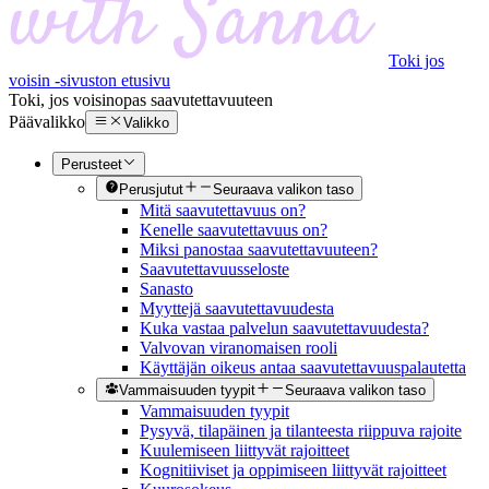
Toki jos
voisin -sivuston etusivu
Toki, jos voisin
opas saavutettavuuteen
Päävalikko
Valikko
Perusteet
Perusjutut
Seuraava valikon taso
Mitä saavutettavuus on?
Kenelle saavutettavuus on?
Miksi panostaa saavutettavuuteen?
Saavutettavuusseloste
Sanasto
Myyttejä saavutettavuudesta
Kuka vastaa palvelun saavutettavuudesta?
Valvovan viranomaisen rooli
Käyttäjän oikeus antaa saavutettavuuspalautetta
Vammaisuuden tyypit
Seuraava valikon taso
Vammaisuuden tyypit
Pysyvä, tilapäinen ja tilanteesta riippuva rajoite
Kuulemiseen liittyvät rajoitteet
Kognitiiviset ja oppimiseen liittyvät rajoitteet