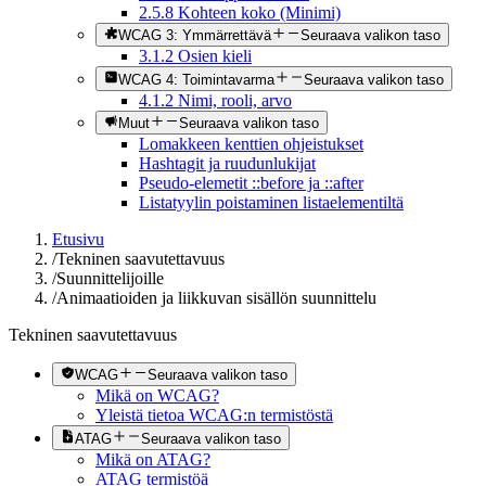
2.5.8 Kohteen koko (Minimi)
WCAG 3: Ymmärrettävä
Seuraava valikon taso
3.1.2 Osien kieli
WCAG 4: Toimintavarma
Seuraava valikon taso
4.1.2 Nimi, rooli, arvo
Muut
Seuraava valikon taso
Lomakkeen kenttien ohjeistukset
Hashtagit ja ruudunlukijat
Pseudo-elemetit ::before ja ::after
Listatyylin poistaminen listaelementiltä
Etusivu
/
Tekninen saavutettavuus
/
Suunnittelijoille
/
Animaatioiden ja liikkuvan sisällön suunnittelu
Tekninen saavutettavuus
WCAG
Seuraava valikon taso
Mikä on WCAG?
Yleistä tietoa WCAG:n termistöstä
ATAG
Seuraava valikon taso
Mikä on ATAG?
ATAG termistöä