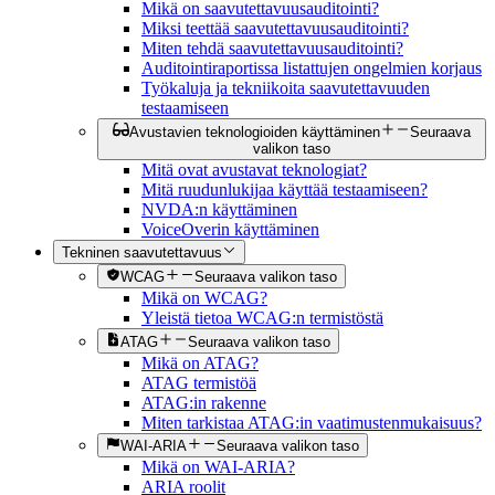
Mikä on saavutettavuusauditointi?
Miksi teettää saavutettavuusauditointi?
Miten tehdä saavutettavuusauditointi?
Auditointiraportissa listattujen ongelmien korjaus
Työkaluja ja tekniikoita saavutettavuuden
testaamiseen
Avustavien teknologioiden käyttäminen
Seuraava
valikon taso
Mitä ovat avustavat teknologiat?
Mitä ruudunlukijaa käyttää testaamiseen?
NVDA:n käyttäminen
VoiceOverin käyttäminen
Tekninen saavutettavuus
WCAG
Seuraava valikon taso
Mikä on WCAG?
Yleistä tietoa WCAG:n termistöstä
ATAG
Seuraava valikon taso
Mikä on ATAG?
ATAG termistöä
ATAG:in rakenne
Miten tarkistaa ATAG:in vaatimustenmukaisuus?
WAI-ARIA
Seuraava valikon taso
Mikä on WAI-ARIA?
ARIA roolit