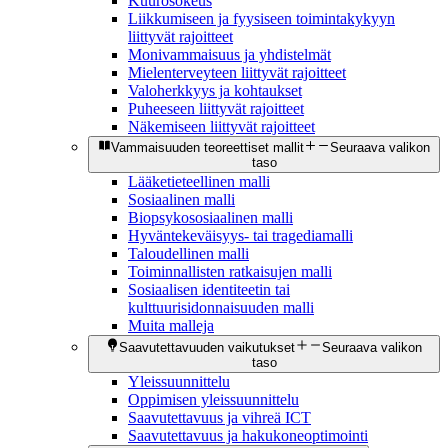
Kuurosokeus
Liikkumiseen ja fyysiseen toimintakykyyn
liittyvät rajoitteet
Monivammaisuus ja yhdistelmät
Mielenterveyteen liittyvät rajoitteet
Valoherkkyys ja kohtaukset
Puheeseen liittyvät rajoitteet
Näkemiseen liittyvät rajoitteet
Vammaisuuden teoreettiset mallit
Seuraava valikon
taso
Lääketieteellinen malli
Sosiaalinen malli
Biopsykososiaalinen malli
Hyväntekeväisyys- tai tragediamalli
Taloudellinen malli
Toiminnallisten ratkaisujen malli
Sosiaalisen identiteetin tai
kulttuurisidonnaisuuden malli
Muita malleja
Saavutettavuuden vaikutukset
Seuraava valikon
taso
Yleissuunnittelu
Oppimisen yleissuunnittelu
Saavutettavuus ja vihreä ICT
Saavutettavuus ja hakukoneoptimointi