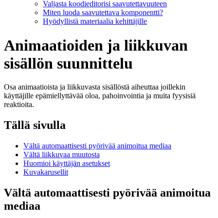
Valjasta koodieditorisi saavutettavuuteen
Miten luoda saavutettava komponentti?
Hyödyllistä materiaalia kehittäjille
Animaatioiden ja liikkuvan
sisällön suunnittelu
Osa animaatioista ja liikkuvasta sisällöstä aiheuttaa joillekin
käyttäjille epämiellyttävää oloa, pahoinvointia ja muita fyysisiä
reaktioita.
Tällä sivulla
Vältä automaattisesti pyörivää animoitua mediaa
Vältä liikkuvaa muutosta
Huomioi käyttäjän asetukset
Kuvakarusellit
Vältä automaattisesti pyörivää animoitua
mediaa