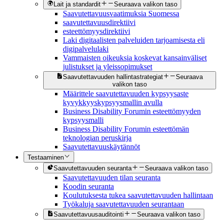
Lait ja standardit
Seuraava valikon taso
Saavutettavuusvaatimuksia Suomessa
saavutettavuusdirektiivi
esteettömyysdirektiivi
Laki digitaalisten palveluiden tarjoamisesta eli
digipalvelulaki
Vammaisten oikeuksia koskevat kansainväliset
julistukset ja yleissopimukset
Saavutettavuuden hallintastrategiat
Seuraava
valikon taso
Määrittele saavutettavuuden kypsyysaste
kyvykkyyskypsyysmallin avulla
Business Disability Forumin esteettömyyden
kypsyysmalli
Business Disability Forumin esteettömän
teknologian peruskirja
Saavutettavuuskäytännöt
Testaaminen
Saavutettavuuden seuranta
Seuraava valikon taso
Saavutettavuuden tilan seuranta
Koodin seuranta
Koulutuksesta tukea saavutettavuuden hallintaan
Työkaluja saavutettavuuden seurantaan
Saavutettavuusauditointi
Seuraava valikon taso