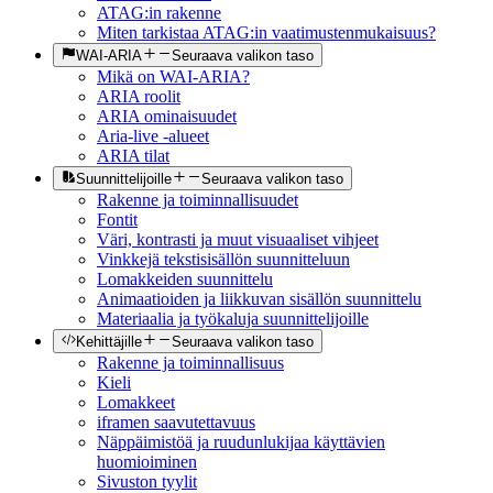
ATAG:in rakenne
Miten tarkistaa ATAG:in vaatimustenmukaisuus?
WAI-ARIA
Seuraava valikon taso
Mikä on WAI-ARIA?
ARIA roolit
ARIA ominaisuudet
Aria-live -alueet
ARIA tilat
Suunnittelijoille
Seuraava valikon taso
Rakenne ja toiminnallisuudet
Fontit
Väri, kontrasti ja muut visuaaliset vihjeet
Vinkkejä tekstisisällön suunnitteluun
Lomakkeiden suunnittelu
Animaatioiden ja liikkuvan sisällön suunnittelu
Materiaalia ja työkaluja suunnittelijoille
Kehittäjille
Seuraava valikon taso
Rakenne ja toiminnallisuus
Kieli
Lomakkeet
iframen saavutettavuus
Näppäimistöä ja ruudunlukijaa käyttävien
huomioiminen
Sivuston tyylit