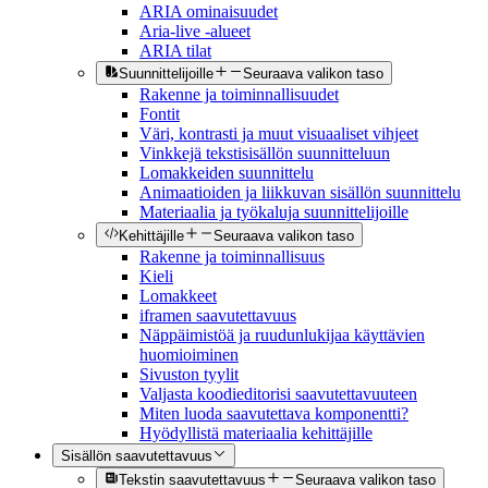
ARIA ominaisuudet
Aria-live -alueet
ARIA tilat
Suunnittelijoille
Seuraava valikon taso
Rakenne ja toiminnallisuudet
Fontit
Väri, kontrasti ja muut visuaaliset vihjeet
Vinkkejä tekstisisällön suunnitteluun
Lomakkeiden suunnittelu
Animaatioiden ja liikkuvan sisällön suunnittelu
Materiaalia ja työkaluja suunnittelijoille
Kehittäjille
Seuraava valikon taso
Rakenne ja toiminnallisuus
Kieli
Lomakkeet
iframen saavutettavuus
Näppäimistöä ja ruudunlukijaa käyttävien
huomioiminen
Sivuston tyylit
Valjasta koodieditorisi saavutettavuuteen
Miten luoda saavutettava komponentti?
Hyödyllistä materiaalia kehittäjille
Sisällön saavutettavuus
Tekstin saavutettavuus
Seuraava valikon taso