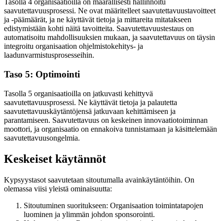
Tasolla 4 organisaatioilla on määrällisesti hallinnoitu
saavutettavuusprosessi. Ne ovat määritelleet saavutettavuustavoitteet
ja -päämäärät, ja ne käyttävät tietoja ja mittareita mitatakseen
edistymistään kohti näitä tavoitteita. Saavutettavuustestaus on
automatisoitu mahdollisuuksien mukaan, ja saavutettavuus on täysin
integroitu organisaation ohjelmistokehitys- ja
laadunvarmistusprosesseihin.
Taso 5: Optimointi
Tasolla 5 organisaatioilla on jatkuvasti kehittyvä
saavutettavuusprosessi. Ne käyttävät tietoja ja palautetta
saavutettavuuskäytäntöjensä jatkuvaan kehittämiseen ja
parantamiseen. Saavutettavuus on keskeinen innovaatiotoiminnan
moottori, ja organisaatio on ennakoiva tunnistamaan ja käsittelemään
saavutettavuusongelmia.
Keskeiset käytännöt
Kypsyystasot saavutetaan sitoutumalla avainkäytäntöihin. On
olemassa viisi yleistä ominaisuutta:
Sitoutuminen suoritukseen: Organisaation toimintatapojen
luominen ja ylimmän johdon sponsorointi.