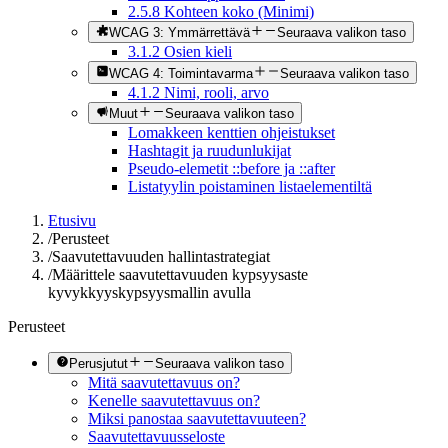
2.5.8 Kohteen koko (Minimi)
WCAG 3: Ymmärrettävä
Seuraava valikon taso
3.1.2 Osien kieli
WCAG 4: Toimintavarma
Seuraava valikon taso
4.1.2 Nimi, rooli, arvo
Muut
Seuraava valikon taso
Lomakkeen kenttien ohjeistukset
Hashtagit ja ruudunlukijat
Pseudo-elemetit ::before ja ::after
Listatyylin poistaminen listaelementiltä
Etusivu
/
Perusteet
/
Saavutettavuuden hallintastrategiat
/
Määrittele saavutettavuuden kypsyysaste
kyvykkyyskypsyysmallin avulla
Perusteet
Perusjutut
Seuraava valikon taso
Mitä saavutettavuus on?
Kenelle saavutettavuus on?
Miksi panostaa saavutettavuuteen?
Saavutettavuusseloste