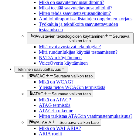
Mikä on saavutettavuusauditointi?
Miksi teettää saavutettavuusauditointi?
Miten tehdä saavutettavuusauditointi?
Auditointiraportissa listattujen ongelmien korjaus
Työkaluja ja tekniikoita saavutettavuuden
testaamiseen
Avustavien teknologioiden käyttäminen
Seuraava
valikon taso
Mitä ovat avustavat teknologiat?
Mitä ruudunlukijaa käyttää testaamiseen?
NVDA:n käyttäminen
VoiceOverin käyttäminen
Tekninen saavutettavuus
WCAG
Seuraava valikon taso
Mikä on WCAG?
Yleistä tietoa WCAG:n termistöstä
ATAG
Seuraava valikon taso
Mikä on ATAG?
ATAG termistöä
ATAG:in rakenne
Miten tarkistaa ATAG:in vaatimustenmukaisuus?
WAI-ARIA
Seuraava valikon taso
Mikä on WAI-ARIA?
ARIA roolit