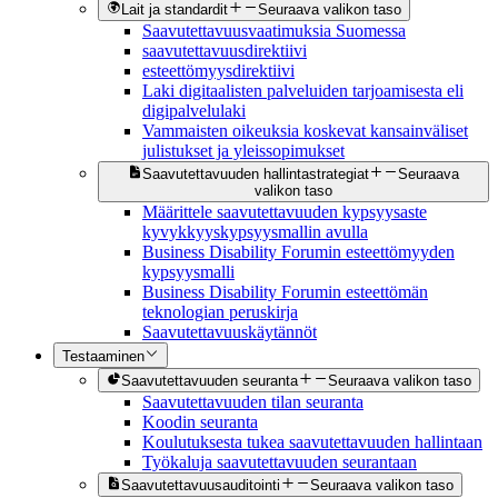
Lait ja standardit
Seuraava valikon taso
Saavutettavuusvaatimuksia Suomessa
saavutettavuusdirektiivi
esteettömyysdirektiivi
Laki digitaalisten palveluiden tarjoamisesta eli
digipalvelulaki
Vammaisten oikeuksia koskevat kansainväliset
julistukset ja yleissopimukset
Saavutettavuuden hallintastrategiat
Seuraava
valikon taso
Määrittele saavutettavuuden kypsyysaste
kyvykkyyskypsyysmallin avulla
Business Disability Forumin esteettömyyden
kypsyysmalli
Business Disability Forumin esteettömän
teknologian peruskirja
Saavutettavuuskäytännöt
Testaaminen
Saavutettavuuden seuranta
Seuraava valikon taso
Saavutettavuuden tilan seuranta
Koodin seuranta
Koulutuksesta tukea saavutettavuuden hallintaan
Työkaluja saavutettavuuden seurantaan
Saavutettavuusauditointi
Seuraava valikon taso