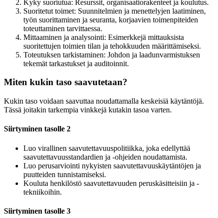
Kyky suoriutua: Resurssit, organisaatiorakenteet ja koulutus.
Suoritetut toimet: Suunnitelmien ja menettelyjen laatiminen,
työn suorittaminen ja seuranta, korjaavien toimenpiteiden
toteuttaminen tarvittaessa.
Mittaaminen ja analysointi: Esimerkkejä mittauksista
suoritettujen toimien tilan ja tehokkuuden määrittämiseksi.
Toteutuksen tarkistaminen: Johdon ja laadunvarmistuksen
tekemät tarkastukset ja auditoinnit.
Miten kukin taso saavutetaan?
Kukin taso voidaan saavuttaa noudattamalla keskeisiä käytäntöjä.
Tässä joitakin tarkempia vinkkejä kutakin tasoa varten.
Siirtyminen tasolle 2
Luo virallinen saavutettavuuspolitiikka, joka edellyttää
saavutettavuusstandardien ja -ohjeiden noudattamista.
Luo perusarviointi nykyisten saavutettavuuskäytäntöjen ja
puutteiden tunnistamiseksi.
Kouluta henkilöstö saavutettavuuden peruskäsitteisiin ja -
tekniikoihin.
Siirtyminen tasolle 3