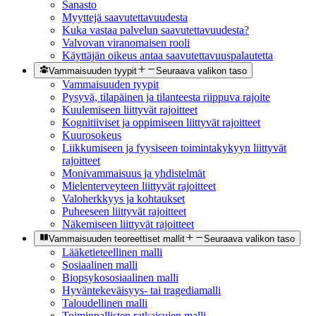
Sanasto
Myyttejä saavutettavuudesta
Kuka vastaa palvelun saavutettavuudesta?
Valvovan viranomaisen rooli
Käyttäjän oikeus antaa saavutettavuuspalautetta
Vammaisuuden tyypit
Seuraava valikon taso
Vammaisuuden tyypit
Pysyvä, tilapäinen ja tilanteesta riippuva rajoite
Kuulemiseen liittyvät rajoitteet
Kognitiiviset ja oppimiseen liittyvät rajoitteet
Kuurosokeus
Liikkumiseen ja fyysiseen toimintakykyyn liittyvät
rajoitteet
Monivammaisuus ja yhdistelmät
Mielenterveyteen liittyvät rajoitteet
Valoherkkyys ja kohtaukset
Puheeseen liittyvät rajoitteet
Näkemiseen liittyvät rajoitteet
Vammaisuuden teoreettiset mallit
Seuraava valikon taso
Lääketieteellinen malli
Sosiaalinen malli
Biopsykososiaalinen malli
Hyväntekeväisyys- tai tragediamalli
Taloudellinen malli
Toiminnallisten ratkaisujen malli