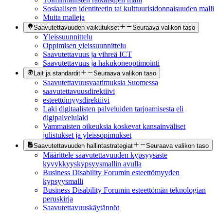
Sosiaalisen identiteetin tai kulttuurisidonnaisuuden malli
Muita malleja
Saavutettavuuden vaikutukset
Seuraava valikon taso
Yleissuunnittelu
Oppimisen yleissuunnittelu
Saavutettavuus ja vihreä ICT
Saavutettavuus ja hakukoneoptimointi
Lait ja standardit
Seuraava valikon taso
Saavutettavuusvaatimuksia Suomessa
saavutettavuusdirektiivi
esteettömyysdirektiivi
Laki digitaalisten palveluiden tarjoamisesta eli
digipalvelulaki
Vammaisten oikeuksia koskevat kansainväliset
julistukset ja yleissopimukset
Saavutettavuuden hallintastrategiat
Seuraava valikon taso
Määrittele saavutettavuuden kypsyysaste
kyvykkyyskypsyysmallin avulla
Business Disability Forumin esteettömyyden
kypsyysmalli
Business Disability Forumin esteettömän teknologian
peruskirja
Saavutettavuuskäytännöt