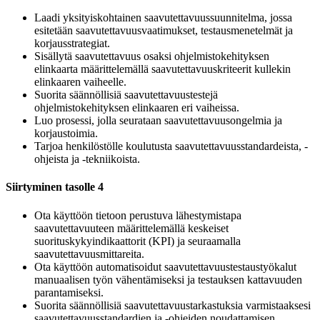
Laadi yksityiskohtainen saavutettavuussuunnitelma, jossa
esitetään saavutettavuusvaatimukset, testausmenetelmät ja
korjausstrategiat.
Sisällytä saavutettavuus osaksi ohjelmistokehityksen
elinkaarta määrittelemällä saavutettavuuskriteerit kullekin
elinkaaren vaiheelle.
Suorita säännöllisiä saavutettavuustestejä
ohjelmistokehityksen elinkaaren eri vaiheissa.
Luo prosessi, jolla seurataan saavutettavuusongelmia ja
korjaustoimia.
Tarjoa henkilöstölle koulutusta saavutettavuusstandardeista, -
ohjeista ja -tekniikoista.
Siirtyminen tasolle 4
Ota käyttöön tietoon perustuva lähestymistapa
saavutettavuuteen määrittelemällä keskeiset
suorituskykyindikaattorit (KPI) ja seuraamalla
saavutettavuusmittareita.
Ota käyttöön automatisoidut saavutettavuustestaustyökalut
manuaalisen työn vähentämiseksi ja testauksen kattavuuden
parantamiseksi.
Suorita säännöllisiä saavutettavuustarkastuksia varmistaaksesi
saavutettavuusstandardien ja -ohjeiden noudattamisen.