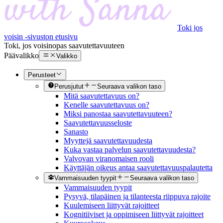
Toki jos
voisin -sivuston etusivu
Toki, jos voisin
opas saavutettavuuteen
Päävalikko
Valikko
Perusteet
Perusjutut
Seuraava valikon taso
Mitä saavutettavuus on?
Kenelle saavutettavuus on?
Miksi panostaa saavutettavuuteen?
Saavutettavuusseloste
Sanasto
Myyttejä saavutettavuudesta
Kuka vastaa palvelun saavutettavuudesta?
Valvovan viranomaisen rooli
Käyttäjän oikeus antaa saavutettavuuspalautetta
Vammaisuuden tyypit
Seuraava valikon taso
Vammaisuuden tyypit
Pysyvä, tilapäinen ja tilanteesta riippuva rajoite
Kuulemiseen liittyvät rajoitteet
Kognitiiviset ja oppimiseen liittyvät rajoitteet