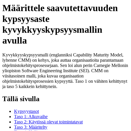
Määrittele saavutettavuuden
kypsyysaste
kyvykkyyskypsyysmallin
avulla
Kyvykkyyskypsyysmalli (englanniksi Capability Maturity Model,
lyhenne CMM) on kehys, joka auttaa organisaatioita parantamaan
ohjelmistokehitysprosessejaan. Sen loi alun perin Carnegie Mellonin
yliopiston Software Engineering Institute (SEI). CMM on
viisitasoinen malli, joka kuvaa organisaation
ohjelmistokehitysprosessien kypsyyttä. Taso 1 on vähiten kehittynyt
ja taso 5 kaikkein kehittynein.
Tällä sivulla
Kypsyystasot
Taso 1: Alkuvaihe
Taso 2: Käytössä olevat toimintatavat
Taso 3: Määritelty