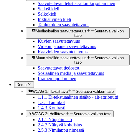
Saavutettavan tekstisisällön kirjoittaminen
Selkeä kieli
Selkokieli
Inklusiivinen kieli
Taulukoiden saavutettavuus
Mediasisällön saavutettavuus
Seuraava valikon
taso
Kuvien saavutettavuus
Videon ja äänen saavutettavuus
Kaavioiden saavutettavuus
Muun sisällön saavutettavuus
Seuraava valikon
taso
Saavutettavat tiedostot
Sosiaalinen media ja saavutettavuus
Iframen upottaminen
Demot
WCAG 1: Havaittava
Seuraava valikon taso
1.1.1 Ei-tekstuaalinen sisältö - alt-attribuutti
1.3.1 Taulukot
1.4.3 Kontrasti
WCAG 2: Hallittava
Seuraava valikon taso
2.1.1 Näppäimistö
2.4.7 Näkyvä kohdistus
2.5.3 Nimilappu nimessä