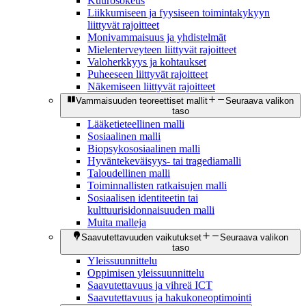
Kuurosokeus
Liikkumiseen ja fyysiseen toimintakykyyn
liittyvät rajoitteet
Monivammaisuus ja yhdistelmät
Mielenterveyteen liittyvät rajoitteet
Valoherkkyys ja kohtaukset
Puheeseen liittyvät rajoitteet
Näkemiseen liittyvät rajoitteet
Vammaisuuden teoreettiset mallit
Seuraava valikon
taso
Lääketieteellinen malli
Sosiaalinen malli
Biopsykososiaalinen malli
Hyväntekeväisyys- tai tragediamalli
Taloudellinen malli
Toiminnallisten ratkaisujen malli
Sosiaalisen identiteetin tai
kulttuurisidonnaisuuden malli
Muita malleja
Saavutettavuuden vaikutukset
Seuraava valikon
taso
Yleissuunnittelu
Oppimisen yleissuunnittelu
Saavutettavuus ja vihreä ICT
Saavutettavuus ja hakukoneoptimointi