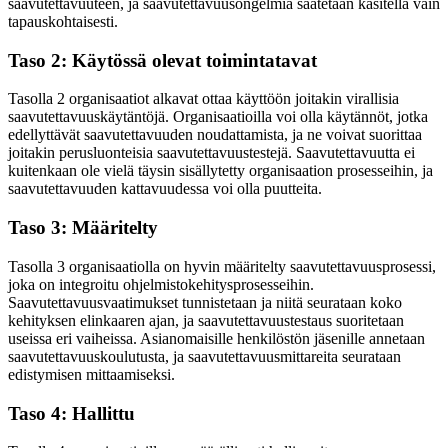
saavutettavuuteen, ja saavutettavuusongelmia saatetaan käsitellä vain
tapauskohtaisesti.
Taso 2: Käytössä olevat toimintatavat
Tasolla 2 organisaatiot alkavat ottaa käyttöön joitakin virallisia
saavutettavuuskäytäntöjä. Organisaatioilla voi olla käytännöt, jotka
edellyttävät saavutettavuuden noudattamista, ja ne voivat suorittaa
joitakin perusluonteisia saavutettavuustestejä. Saavutettavuutta ei
kuitenkaan ole vielä täysin sisällytetty organisaation prosesseihin, ja
saavutettavuuden kattavuudessa voi olla puutteita.
Taso 3: Määritelty
Tasolla 3 organisaatiolla on hyvin määritelty saavutettavuusprosessi,
joka on integroitu ohjelmistokehitysprosesseihin.
Saavutettavuusvaatimukset tunnistetaan ja niitä seurataan koko
kehityksen elinkaaren ajan, ja saavutettavuustestaus suoritetaan
useissa eri vaiheissa. Asianomaisille henkilöstön jäsenille annetaan
saavutettavuuskoulutusta, ja saavutettavuusmittareita seurataan
edistymisen mittaamiseksi.
Taso 4: Hallittu