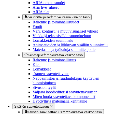
ARIA ominaisuudet
Aria-live -alueet
ARIA tilat
Suunnittelijoille
Seuraava valikon taso
Rakenne ja toiminnallisuudet
Fontit
Väri, kontrasti ja muut visuaaliset vihjeet
Vinkkejä tekstisisällön suunnitteluun
Lomakkeiden suunnittelu
Animaatioiden ja liikkuvan sisällön suunnittelu
Materiaalia ja työkaluja suunnittelijoille
Kehittäjille
Seuraava valikon taso
Rakenne ja toiminnallisuus
Kieli
Lomakkeet
iframen saavutettavuus
Näppäimistöä ja ruudunlukijaa käyttävien
huomioiminen
Sivuston tyylit
Valjasta koodieditorisi saavutettavuuteen
Miten luoda saavutettava komponentti?
Hyödyllistä materiaalia kehittäjille
Sisällön saavutettavuus
Tekstin saavutettavuus
Seuraava valikon taso