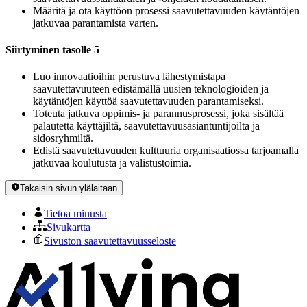
Määritä ja ota käyttöön prosessi saavutettavuuden käytäntöjen
jatkuvaa parantamista varten.
Siirtyminen tasolle 5
Luo innovaatioihin perustuva lähestymistapa
saavutettavuuteen edistämällä uusien teknologioiden ja
käytäntöjen käyttöä saavutettavuuden parantamiseksi.
Toteuta jatkuva oppimis- ja parannusprosessi, joka sisältää
palautetta käyttäjiltä, saavutettavuusasiantuntijoilta ja
sidosryhmiltä.
Edistä saavutettavuuden kulttuuria organisaatiossa tarjoamalla
jatkuvaa koulutusta ja valistustoimia.
Takaisin sivun ylälaitaan
Tietoa minusta
Sivukartta
Sivuston saavutettavuusseloste