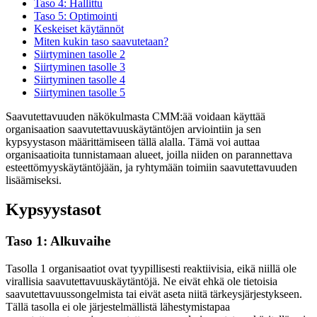
Taso 4: Hallittu
Taso 5: Optimointi
Keskeiset käytännöt
Miten kukin taso saavutetaan?
Siirtyminen tasolle 2
Siirtyminen tasolle 3
Siirtyminen tasolle 4
Siirtyminen tasolle 5
Saavutettavuuden näkökulmasta CMM:ää voidaan käyttää
organisaation saavutettavuuskäytäntöjen arviointiin ja sen
kypsyystason määrittämiseen tällä alalla. Tämä voi auttaa
organisaatioita tunnistamaan alueet, joilla niiden on parannettava
esteettömyyskäytäntöjään, ja ryhtymään toimiin saavutettavuuden
lisäämiseksi.
Kypsyystasot
Taso 1: Alkuvaihe
Tasolla 1 organisaatiot ovat tyypillisesti reaktiivisia, eikä niillä ole
virallisia saavutettavuuskäytäntöjä. Ne eivät ehkä ole tietoisia
saavutettavuussongelmista tai eivät aseta niitä tärkeysjärjestykseen.
Tällä tasolla ei ole järjestelmällistä lähestymistapaa