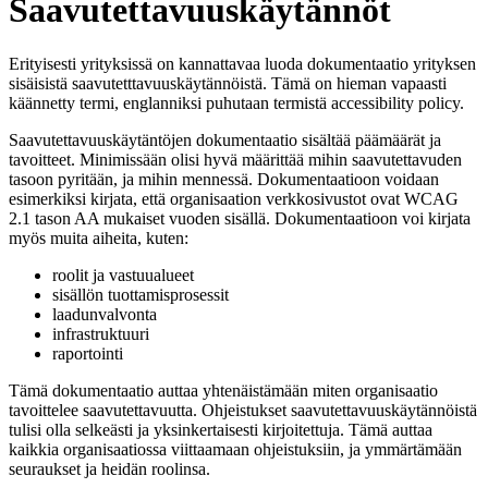
Saavutettavuuskäytännöt
Erityisesti yrityksissä on kannattavaa luoda dokumentaatio yrityksen
sisäisistä saavutetttavuuskäytännöistä. Tämä on hieman vapaasti
käännetty termi, englanniksi puhutaan termistä accessibility policy.
Saavutettavuuskäytäntöjen dokumentaatio sisältää päämäärät ja
tavoitteet. Minimissään olisi hyvä määrittää mihin saavutettavuden
tasoon pyritään, ja mihin mennessä. Dokumentaatioon voidaan
esimerkiksi kirjata, että organisaation verkkosivustot ovat WCAG
2.1 tason AA mukaiset vuoden sisällä. Dokumentaatioon voi kirjata
myös muita aiheita, kuten:
roolit ja vastuualueet
sisällön tuottamisprosessit
laadunvalvonta
infrastruktuuri
raportointi
Tämä dokumentaatio auttaa yhtenäistämään miten organisaatio
tavoittelee saavutettavuutta. Ohjeistukset saavutettavuuskäytännöistä
tulisi olla selkeästi ja yksinkertaisesti kirjoitettuja. Tämä auttaa
kaikkia organisaatiossa viittaamaan ohjeistuksiin, ja ymmärtämään
seuraukset ja heidän roolinsa.