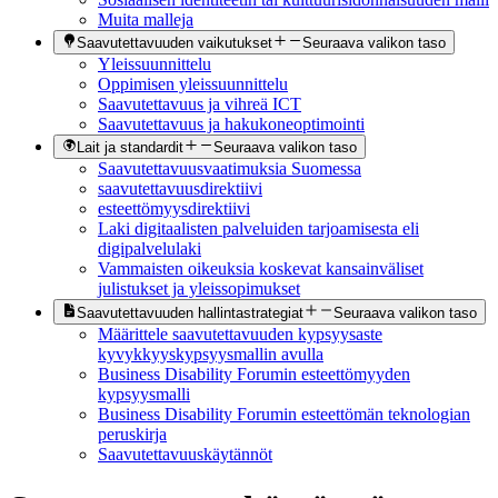
Muita malleja
Saavutettavuuden vaikutukset
Seuraava valikon taso
Yleissuunnittelu
Oppimisen yleissuunnittelu
Saavutettavuus ja vihreä ICT
Saavutettavuus ja hakukoneoptimointi
Lait ja standardit
Seuraava valikon taso
Saavutettavuusvaatimuksia Suomessa
saavutettavuusdirektiivi
esteettömyysdirektiivi
Laki digitaalisten palveluiden tarjoamisesta eli
digipalvelulaki
Vammaisten oikeuksia koskevat kansainväliset
julistukset ja yleissopimukset
Saavutettavuuden hallintastrategiat
Seuraava valikon taso
Määrittele saavutettavuuden kypsyysaste
kyvykkyyskypsyysmallin avulla
Business Disability Forumin esteettömyyden
kypsyysmalli
Business Disability Forumin esteettömän teknologian
peruskirja
Saavutettavuuskäytännöt