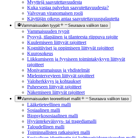
Myyttejä saavutettavuudesta
Kuka vastaa palvelun saavutettavuudesta?
Valvovan viranomaisen rooli
Käyttäjän oikeus antaa saavutettavuuspalautetta
Vammaisuuden tyypit
Seuraava valikon taso
Vammaisuuden tyypit
Pysyvä, tilapäinen ja tilanteesta riippuva rajoite
Kuulemiseen liittyvät rajoitteet
Kognitiiviset ja oppimiseen liittyvät rajoitteet
Kuurosokeus
Liikkumiseen ja fyysiseen toimintakykyyn liittyvät
rajoitteet
Monivammaisuus ja yhdistelmät
Mielenterveyteen liittyvät rajoitteet
Valoherkkyys ja kohtaukset
Puheeseen liittyvät rajoitteet
Näkemiseen liittyvät rajoitteet
Vammaisuuden teoreettiset mallit
Seuraava valikon taso
Lääketieteellinen malli
Sosiaalinen malli
Biopsykososiaalinen malli
Hyväntekeväisyys- tai tragediamalli
Taloudellinen malli
Toiminnallisten ratkaisujen malli
Sosiaalisen identiteetin tai kulttuurisidonnaisuuden malli