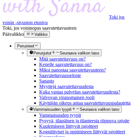
Toki jos
voisin -sivuston etusivu
Toki, jos voisin
opas saavutettavuuteen
Päävalikko
Valikko
Perusteet
Perusjutut
Seuraava valikon taso
Mitä saavutettavuus on?
Kenelle saavutettavuus on?
Miksi panostaa saavutettavuuteen?
Saavutettavuusseloste
Sanasto
Myyttejä saavutettavuudesta
Kuka vastaa palvelun saavutettavuudesta?
Valvovan viranomaisen rooli
Käyttäjän oikeus antaa saavutettavuuspalautetta
Vammaisuuden tyypit
Seuraava valikon taso
Vammaisuuden tyypit
Pysyvä, tilapäinen ja tilanteesta riippuva rajoite
Kuulemiseen liittyvät rajoitteet
Kognitiiviset ja oppimiseen liittyvät rajoitteet