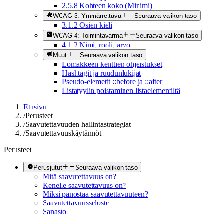
2.5.8 Kohteen koko (Minimi)
WCAG 3: Ymmärrettävä
Seuraava valikon taso
3.1.2 Osien kieli
WCAG 4: Toimintavarma
Seuraava valikon taso
4.1.2 Nimi, rooli, arvo
Muut
Seuraava valikon taso
Lomakkeen kenttien ohjeistukset
Hashtagit ja ruudunlukijat
Pseudo-elemetit ::before ja ::after
Listatyylin poistaminen listaelementiltä
Etusivu
/
Perusteet
/
Saavutettavuuden hallintastrategiat
/
Saavutettavuuskäytännöt
Perusteet
Perusjutut
Seuraava valikon taso
Mitä saavutettavuus on?
Kenelle saavutettavuus on?
Miksi panostaa saavutettavuuteen?
Saavutettavuusseloste
Sanasto