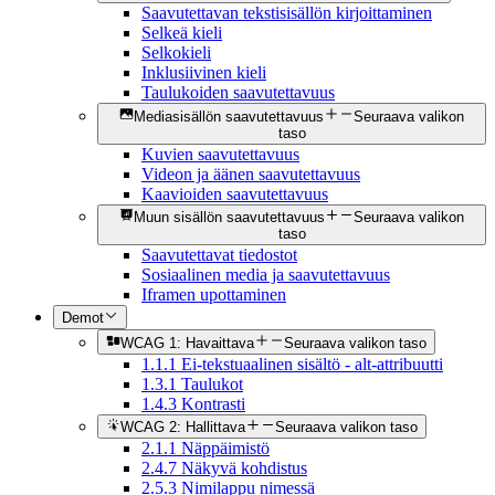
Saavutettavan tekstisisällön kirjoittaminen
Selkeä kieli
Selkokieli
Inklusiivinen kieli
Taulukoiden saavutettavuus
Mediasisällön saavutettavuus
Seuraava valikon
taso
Kuvien saavutettavuus
Videon ja äänen saavutettavuus
Kaavioiden saavutettavuus
Muun sisällön saavutettavuus
Seuraava valikon
taso
Saavutettavat tiedostot
Sosiaalinen media ja saavutettavuus
Iframen upottaminen
Demot
WCAG 1: Havaittava
Seuraava valikon taso
1.1.1 Ei-tekstuaalinen sisältö - alt-attribuutti
1.3.1 Taulukot
1.4.3 Kontrasti
WCAG 2: Hallittava
Seuraava valikon taso
2.1.1 Näppäimistö
2.4.7 Näkyvä kohdistus
2.5.3 Nimilappu nimessä