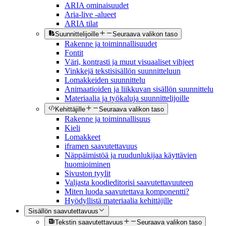
ARIA ominaisuudet
Aria-live -alueet
ARIA tilat
Suunnittelijoille
Seuraava valikon taso
Rakenne ja toiminnallisuudet
Fontit
Väri, kontrasti ja muut visuaaliset vihjeet
Vinkkejä tekstisisällön suunnitteluun
Lomakkeiden suunnittelu
Animaatioiden ja liikkuvan sisällön suunnittelu
Materiaalia ja työkaluja suunnittelijoille
Kehittäjille
Seuraava valikon taso
Rakenne ja toiminnallisuus
Kieli
Lomakkeet
iframen saavutettavuus
Näppäimistöä ja ruudunlukijaa käyttävien
huomioiminen
Sivuston tyylit
Valjasta koodieditorisi saavutettavuuteen
Miten luoda saavutettava komponentti?
Hyödyllistä materiaalia kehittäjille
Sisällön saavutettavuus
Tekstin saavutettavuus
Seuraava valikon taso