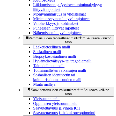
Kuurosokeus
Liikkumiseen ja fyysiseen toimintakykyyn
liittyvät rajoitteet
Monivammaisuus ja yhdistelmät
Mielenterveyteen liittyvät rajoitteet
Valoherkkyys ja kohtaukset
Puheeseen liittyvät rajoitteet
Näkemiseen liittyvät rajoitteet
Vammaisuuden teoreettiset mallit
Seuraava valikon
taso
Lääketieteellinen malli
Sosiaalinen malli
Biopsykososiaalinen malli
Hyväntekeväisyys- tai tragediamalli
Taloudellinen malli
Toiminnallisten ratkaisujen malli
Sosiaalisen identiteetin tai
kulttuurisidonnaisuuden malli
Muita malleja
Saavutettavuuden vaikutukset
Seuraava valikon
taso
Yleissuunnittelu
Oppimisen yleissuunnittelu
Saavutettavuus ja vihreä ICT
Saavutettavuus ja hakukoneoptimointi