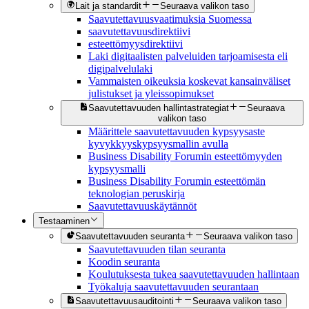
Lait ja standardit
Seuraava valikon taso
Saavutettavuusvaatimuksia Suomessa
saavutettavuusdirektiivi
esteettömyysdirektiivi
Laki digitaalisten palveluiden tarjoamisesta eli
digipalvelulaki
Vammaisten oikeuksia koskevat kansainväliset
julistukset ja yleissopimukset
Saavutettavuuden hallintastrategiat
Seuraava
valikon taso
Määrittele saavutettavuuden kypsyysaste
kyvykkyyskypsyysmallin avulla
Business Disability Forumin esteettömyyden
kypsyysmalli
Business Disability Forumin esteettömän
teknologian peruskirja
Saavutettavuuskäytännöt
Testaaminen
Saavutettavuuden seuranta
Seuraava valikon taso
Saavutettavuuden tilan seuranta
Koodin seuranta
Koulutuksesta tukea saavutettavuuden hallintaan
Työkaluja saavutettavuuden seurantaan
Saavutettavuusauditointi
Seuraava valikon taso