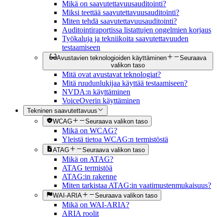
Mikä on saavutettavuusauditointi?
Miksi teettää saavutettavuusauditointi?
Miten tehdä saavutettavuusauditointi?
Auditointiraportissa listattujen ongelmien korjaus
Työkaluja ja tekniikoita saavutettavuuden
testaamiseen
Avustavien teknologioiden käyttäminen
Seuraava
valikon taso
Mitä ovat avustavat teknologiat?
Mitä ruudunlukijaa käyttää testaamiseen?
NVDA:n käyttäminen
VoiceOverin käyttäminen
Tekninen saavutettavuus
WCAG
Seuraava valikon taso
Mikä on WCAG?
Yleistä tietoa WCAG:n termistöstä
ATAG
Seuraava valikon taso
Mikä on ATAG?
ATAG termistöä
ATAG:in rakenne
Miten tarkistaa ATAG:in vaatimustenmukaisuus?
WAI-ARIA
Seuraava valikon taso
Mikä on WAI-ARIA?
ARIA roolit