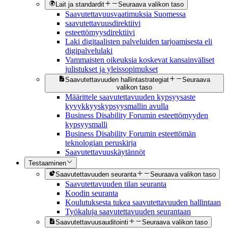
Lait ja standardit
Seuraava valikon taso
Saavutettavuusvaatimuksia Suomessa
saavutettavuusdirektiivi
esteettömyysdirektiivi
Laki digitaalisten palveluiden tarjoamisesta eli
digipalvelulaki
Vammaisten oikeuksia koskevat kansainväliset
julistukset ja yleissopimukset
Saavutettavuuden hallintastrategiat
Seuraava
valikon taso
Määrittele saavutettavuuden kypsyysaste
kyvykkyyskypsyysmallin avulla
Business Disability Forumin esteettömyyden
kypsyysmalli
Business Disability Forumin esteettömän
teknologian peruskirja
Saavutettavuuskäytännöt
Testaaminen
Saavutettavuuden seuranta
Seuraava valikon taso
Saavutettavuuden tilan seuranta
Koodin seuranta
Koulutuksesta tukea saavutettavuuden hallintaan
Työkaluja saavutettavuuden seurantaan
Saavutettavuusauditointi
Seuraava valikon taso