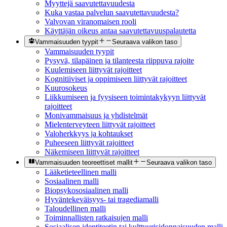
Myyttejä saavutettavuudesta
Kuka vastaa palvelun saavutettavuudesta?
Valvovan viranomaisen rooli
Käyttäjän oikeus antaa saavutettavuuspalautetta
Vammaisuuden tyypit
Seuraava valikon taso
Vammaisuuden tyypit
Pysyvä, tilapäinen ja tilanteesta riippuva rajoite
Kuulemiseen liittyvät rajoitteet
Kognitiiviset ja oppimiseen liittyvät rajoitteet
Kuurosokeus
Liikkumiseen ja fyysiseen toimintakykyyn liittyvät
rajoitteet
Monivammaisuus ja yhdistelmät
Mielenterveyteen liittyvät rajoitteet
Valoherkkyys ja kohtaukset
Puheeseen liittyvät rajoitteet
Näkemiseen liittyvät rajoitteet
Vammaisuuden teoreettiset mallit
Seuraava valikon taso
Lääketieteellinen malli
Sosiaalinen malli
Biopsykososiaalinen malli
Hyväntekeväisyys- tai tragediamalli
Taloudellinen malli
Toiminnallisten ratkaisujen malli
Sosiaalisen identiteetin tai kulttuurisidonnaisuuden malli