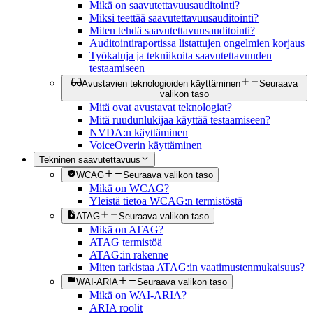
Mikä on saavutettavuusauditointi?
Miksi teettää saavutettavuusauditointi?
Miten tehdä saavutettavuusauditointi?
Auditointiraportissa listattujen ongelmien korjaus
Työkaluja ja tekniikoita saavutettavuuden
testaamiseen
Avustavien teknologioiden käyttäminen
Seuraava
valikon taso
Mitä ovat avustavat teknologiat?
Mitä ruudunlukijaa käyttää testaamiseen?
NVDA:n käyttäminen
VoiceOverin käyttäminen
Tekninen saavutettavuus
WCAG
Seuraava valikon taso
Mikä on WCAG?
Yleistä tietoa WCAG:n termistöstä
ATAG
Seuraava valikon taso
Mikä on ATAG?
ATAG termistöä
ATAG:in rakenne
Miten tarkistaa ATAG:in vaatimustenmukaisuus?
WAI-ARIA
Seuraava valikon taso
Mikä on WAI-ARIA?
ARIA roolit