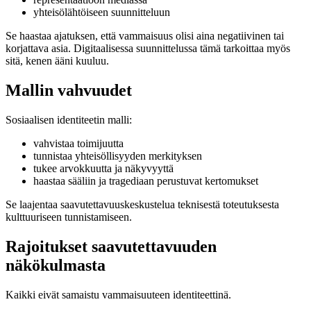
yhteisölähtöiseen suunnitteluun
Se haastaa ajatuksen, että vammaisuus olisi aina negatiivinen tai
korjattava asia. Digitaalisessa suunnittelussa tämä tarkoittaa myös
sitä, kenen ääni kuuluu.
Mallin vahvuudet
Sosiaalisen identiteetin malli:
vahvistaa toimijuutta
tunnistaa yhteisöllisyyden merkityksen
tukee arvokkuutta ja näkyvyyttä
haastaa sääliin ja tragediaan perustuvat kertomukset
Se laajentaa saavutettavuuskeskustelua teknisestä toteutuksesta
kulttuuriseen tunnistamiseen.
Rajoitukset saavutettavuuden
näkökulmasta
Kaikki eivät samaistu vammaisuuteen identiteettinä.