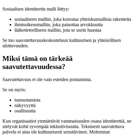
Sosiaalisen identiteetin malli liittyy:
sosiaaliseen malliin, joka korostaa yhteiskunnallisia rakenteita
ihmisoikeusmalliin, joka painottaa arvokkuutta
lääketieteelliseen malliin, jota se usein haastaa
Se tuo saavutettavuuskeskusteluun kulttuurisen ja yhteisöllisen
ulottuvuuden.
Miksi tämä on tärkeää
saavutettavuudessa?
Saavutettavuus ei ole vain esteiden poistamista.
Se on myös:
tunnustamista
näkyvyyttä
osallisuutta
Kun organisaatiot ymmärtävät vammaisuuden osana identiteettiä, ne
siirtyvät kohti syvempää inklusiivisuutta. Teknisesti saavutettava
palvelu ei aina ole kulttuurisesti sensitiivinen. Molemmat