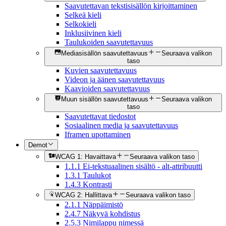
Saavutettavan tekstisisällön kirjoittaminen
Selkeä kieli
Selkokieli
Inklusiivinen kieli
Taulukoiden saavutettavuus
Mediasisällön saavutettavuus
Seuraava valikon
taso
Kuvien saavutettavuus
Videon ja äänen saavutettavuus
Kaavioiden saavutettavuus
Muun sisällön saavutettavuus
Seuraava valikon
taso
Saavutettavat tiedostot
Sosiaalinen media ja saavutettavuus
Iframen upottaminen
Demot
WCAG 1: Havaittava
Seuraava valikon taso
1.1.1 Ei-tekstuaalinen sisältö - alt-attribuutti
1.3.1 Taulukot
1.4.3 Kontrasti
WCAG 2: Hallittava
Seuraava valikon taso
2.1.1 Näppäimistö
2.4.7 Näkyvä kohdistus
2.5.3 Nimilappu nimessä