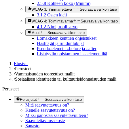
2.5.8 Kohteen koko (Minimi)
WCAG 3: Ymmärrettävä
Seuraava valikon taso
3.1.2 Osien kieli
WCAG 4: Toimintavarma
Seuraava valikon taso
4.1.2 Nimi, rooli, arvo
Muut
Seuraava valikon taso
Lomakkeen kenttien ohjeistukset
Hashtagit ja ruudunlukijat
Pseudo-elemetit ::before ja ::after
Listatyylin poistaminen listaelementiltä
Etusivu
/
Perusteet
/
Vammaisuuden teoreettiset mallit
/
Sosiaalisen identiteetin tai kulttuurisidonnaisuuden malli
Perusteet
Perusjutut
Seuraava valikon taso
Mitä saavutettavuus on?
Kenelle saavutettavuus on?
Miksi panostaa saavutettavuuteen?
Saavutettavuusseloste
Sanasto