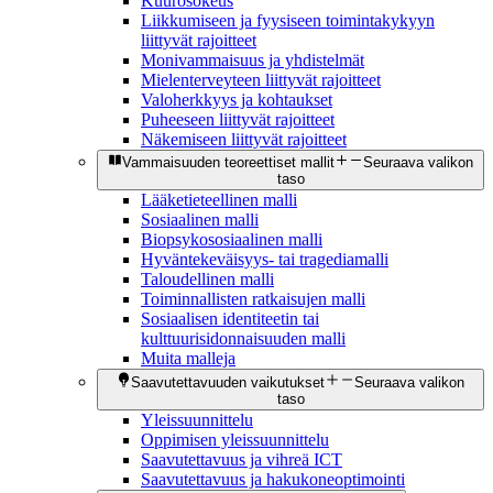
Kuurosokeus
Liikkumiseen ja fyysiseen toimintakykyyn
liittyvät rajoitteet
Monivammaisuus ja yhdistelmät
Mielenterveyteen liittyvät rajoitteet
Valoherkkyys ja kohtaukset
Puheeseen liittyvät rajoitteet
Näkemiseen liittyvät rajoitteet
Vammaisuuden teoreettiset mallit
Seuraava valikon
taso
Lääketieteellinen malli
Sosiaalinen malli
Biopsykososiaalinen malli
Hyväntekeväisyys- tai tragediamalli
Taloudellinen malli
Toiminnallisten ratkaisujen malli
Sosiaalisen identiteetin tai
kulttuurisidonnaisuuden malli
Muita malleja
Saavutettavuuden vaikutukset
Seuraava valikon
taso
Yleissuunnittelu
Oppimisen yleissuunnittelu
Saavutettavuus ja vihreä ICT
Saavutettavuus ja hakukoneoptimointi