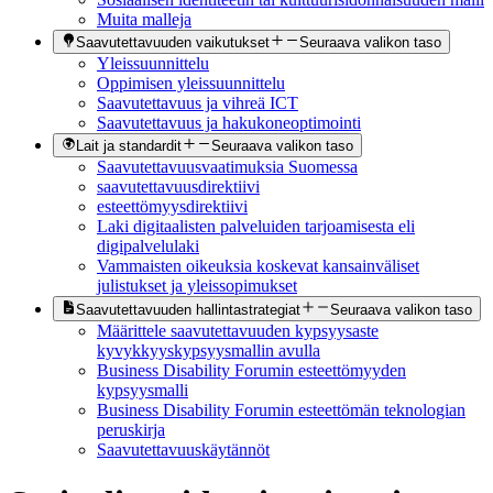
Muita malleja
Saavutettavuuden vaikutukset
Seuraava valikon taso
Yleissuunnittelu
Oppimisen yleissuunnittelu
Saavutettavuus ja vihreä ICT
Saavutettavuus ja hakukoneoptimointi
Lait ja standardit
Seuraava valikon taso
Saavutettavuusvaatimuksia Suomessa
saavutettavuusdirektiivi
esteettömyysdirektiivi
Laki digitaalisten palveluiden tarjoamisesta eli
digipalvelulaki
Vammaisten oikeuksia koskevat kansainväliset
julistukset ja yleissopimukset
Saavutettavuuden hallintastrategiat
Seuraava valikon taso
Määrittele saavutettavuuden kypsyysaste
kyvykkyyskypsyysmallin avulla
Business Disability Forumin esteettömyyden
kypsyysmalli
Business Disability Forumin esteettömän teknologian
peruskirja
Saavutettavuuskäytännöt