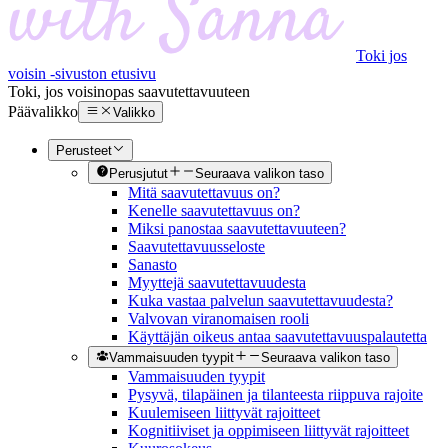
Toki jos
voisin -sivuston etusivu
Toki, jos voisin
opas saavutettavuuteen
Päävalikko
Valikko
Perusteet
Perusjutut
Seuraava valikon taso
Mitä saavutettavuus on?
Kenelle saavutettavuus on?
Miksi panostaa saavutettavuuteen?
Saavutettavuusseloste
Sanasto
Myyttejä saavutettavuudesta
Kuka vastaa palvelun saavutettavuudesta?
Valvovan viranomaisen rooli
Käyttäjän oikeus antaa saavutettavuuspalautetta
Vammaisuuden tyypit
Seuraava valikon taso
Vammaisuuden tyypit
Pysyvä, tilapäinen ja tilanteesta riippuva rajoite
Kuulemiseen liittyvät rajoitteet
Kognitiiviset ja oppimiseen liittyvät rajoitteet