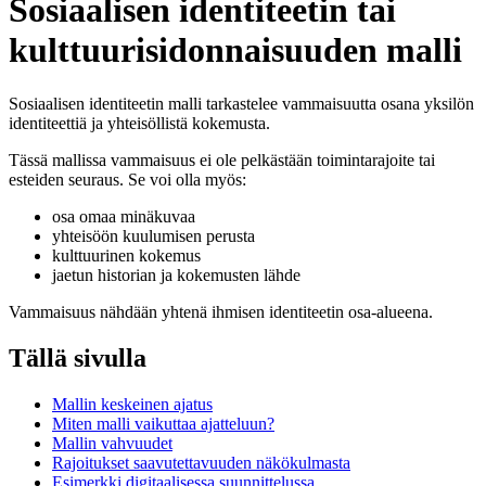
Sosiaalisen identiteetin tai
kulttuurisidonnaisuuden malli
Sosiaalisen identiteetin malli tarkastelee vammaisuutta osana yksilön
identiteettiä ja yhteisöllistä kokemusta.
Tässä mallissa vammaisuus ei ole pelkästään toimintarajoite tai
esteiden seuraus. Se voi olla myös:
osa omaa minäkuvaa
yhteisöön kuulumisen perusta
kulttuurinen kokemus
jaetun historian ja kokemusten lähde
Vammaisuus nähdään yhtenä ihmisen identiteetin osa-alueena.
Tällä sivulla
Mallin keskeinen ajatus
Miten malli vaikuttaa ajatteluun?
Mallin vahvuudet
Rajoitukset saavutettavuuden näkökulmasta
Esimerkki digitaalisessa suunnittelussa