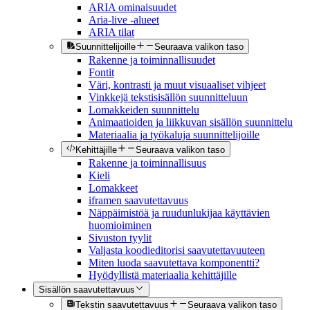
ARIA ominaisuudet
Aria-live -alueet
ARIA tilat
Suunnittelijoille
Seuraava valikon taso
Rakenne ja toiminnallisuudet
Fontit
Väri, kontrasti ja muut visuaaliset vihjeet
Vinkkejä tekstisisällön suunnitteluun
Lomakkeiden suunnittelu
Animaatioiden ja liikkuvan sisällön suunnittelu
Materiaalia ja työkaluja suunnittelijoille
Kehittäjille
Seuraava valikon taso
Rakenne ja toiminnallisuus
Kieli
Lomakkeet
iframen saavutettavuus
Näppäimistöä ja ruudunlukijaa käyttävien
huomioiminen
Sivuston tyylit
Valjasta koodieditorisi saavutettavuuteen
Miten luoda saavutettava komponentti?
Hyödyllistä materiaalia kehittäjille
Sisällön saavutettavuus
Tekstin saavutettavuus
Seuraava valikon taso