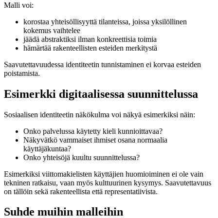
Malli voi:
korostaa yhteisöllisyyttä tilanteissa, joissa yksilöllinen
kokemus vaihtelee
jäädä abstraktiksi ilman konkreettisia toimia
hämärtää rakenteellisten esteiden merkitystä
Saavutettavuudessa identiteetin tunnistaminen ei korvaa esteiden
poistamista.
Esimerkki digitaalisessa suunnittelussa
Sosiaalisen identiteetin näkökulma voi näkyä esimerkiksi näin:
Onko palvelussa käytetty kieli kunnioittavaa?
Näkyvätkö vammaiset ihmiset osana normaalia
käyttäjäkuntaa?
Onko yhteisöjä kuultu suunnittelussa?
Esimerkiksi viittomakielisten käyttäjien huomioiminen ei ole vain
tekninen ratkaisu, vaan myös kulttuurinen kysymys. Saavutettavuus
on tällöin sekä rakenteellista että representatiivista.
Suhde muihin malleihin