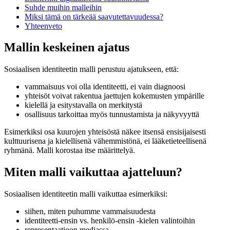
Suhde muihin malleihin
Miksi tämä on tärkeää saavutettavuudessa?
Yhteenveto
Mallin keskeinen ajatus
Sosiaalisen identiteetin malli perustuu ajatukseen, että:
vammaisuus voi olla identiteetti, ei vain diagnoosi
yhteisöt voivat rakentua jaettujen kokemusten ympärille
kielellä ja esitystavalla on merkitystä
osallisuus tarkoittaa myös tunnustamista ja näkyvyyttä
Esimerkiksi osa kuurojen yhteisöstä näkee itsensä ensisijaisesti
kulttuurisena ja kielellisenä vähemmistönä, ei lääketieteellisenä
ryhmänä. Malli korostaa itse määrittelyä.
Miten malli vaikuttaa ajatteluun?
Sosiaalisen identiteetin malli vaikuttaa esimerkiksi:
siihen, miten puhumme vammaisuudesta
identiteetti-ensin vs. henkilö-ensin -kielen valintoihin
representaatioon mediassa