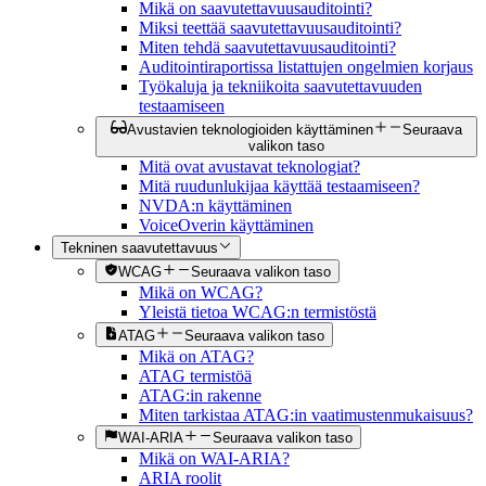
Mikä on saavutettavuusauditointi?
Miksi teettää saavutettavuusauditointi?
Miten tehdä saavutettavuusauditointi?
Auditointiraportissa listattujen ongelmien korjaus
Työkaluja ja tekniikoita saavutettavuuden
testaamiseen
Avustavien teknologioiden käyttäminen
Seuraava
valikon taso
Mitä ovat avustavat teknologiat?
Mitä ruudunlukijaa käyttää testaamiseen?
NVDA:n käyttäminen
VoiceOverin käyttäminen
Tekninen saavutettavuus
WCAG
Seuraava valikon taso
Mikä on WCAG?
Yleistä tietoa WCAG:n termistöstä
ATAG
Seuraava valikon taso
Mikä on ATAG?
ATAG termistöä
ATAG:in rakenne
Miten tarkistaa ATAG:in vaatimustenmukaisuus?
WAI-ARIA
Seuraava valikon taso
Mikä on WAI-ARIA?
ARIA roolit