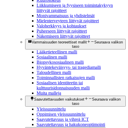
Kuurosokeus
Liikkumiseen ja fyysiseen toimintakykyyn
liittyvät rajoitteet
Monivammaisuus ja yhdistelmät
Mielenterveyteen liittyvät rajoitteet
Valoherkkyys ja kohtaukset
Puheeseen liittyvät rajoitteet
Näkemiseen liittyvät rajoitteet
Vammaisuuden teoreettiset mallit
Seuraava valikon
taso
Lääketieteellinen malli
Sosiaalinen malli
Biopsykososiaalinen malli
Hyväntekeväisyys- tai tragediamalli
Taloudellinen malli
Toiminnallisten ratkaisujen malli
Sosiaalisen identiteetin tai
kulttuurisidonnaisuuden malli
Muita malleja
Saavutettavuuden vaikutukset
Seuraava valikon
taso
Yleissuunnittelu
Oppimisen yleissuunnittelu
Saavutettavuus ja vihreä ICT
Saavutettavuus ja hakukoneoptimointi