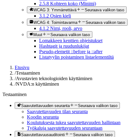
2.5.8 Kohteen koko (Minimi)
WCAG 3: Ymmärrettävä
Seuraava valikon taso
3.1.2 Osien kieli
WCAG 4: Toimintavarma
Seuraava valikon taso
4.1.2 Nimi, rooli, arvo
Muut
Seuraava valikon taso
Lomakkeen kenttien ohjeistukset
Hashtagit ja ruudunlukijat
Pseudo-elemetit ::before ja ::after
Listatyylin poistaminen listaelementiltä
Etusivu
/
Testaaminen
/
Avustavien teknologioiden käyttäminen
/
NVDA:n käyttäminen
Testaaminen
Saavutettavuuden seuranta
Seuraava valikon taso
Saavutettavuuden tilan seuranta
Koodin seuranta
Koulutuksesta tukea saavutettavuuden hallintaan
Työkaluja saavutettavuuden seurantaan
Saavutettavuusauditointi
Seuraava valikon taso