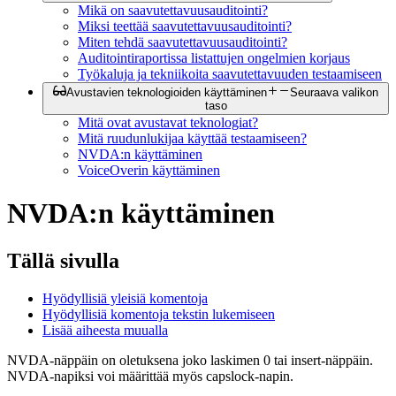
Mikä on saavutettavuusauditointi?
Miksi teettää saavutettavuusauditointi?
Miten tehdä saavutettavuusauditointi?
Auditointiraportissa listattujen ongelmien korjaus
Työkaluja ja tekniikoita saavutettavuuden testaamiseen
Avustavien teknologioiden käyttäminen
Seuraava valikon
taso
Mitä ovat avustavat teknologiat?
Mitä ruudunlukijaa käyttää testaamiseen?
NVDA:n käyttäminen
VoiceOverin käyttäminen
NVDA:n käyttäminen
Tällä sivulla
Hyödyllisiä yleisiä komentoja
Hyödyllisiä komentoja tekstin lukemiseen
Lisää aiheesta muualla
NVDA-näppäin on oletuksena joko laskimen 0 tai insert-näppäin.
NVDA-napiksi voi määrittää myös capslock-napin.