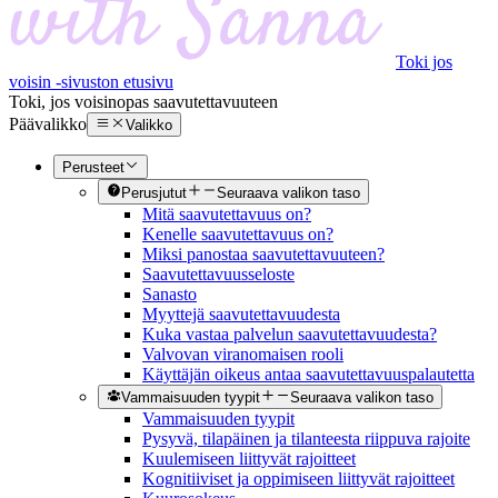
Toki jos
voisin -sivuston etusivu
Toki, jos voisin
opas saavutettavuuteen
Päävalikko
Valikko
Perusteet
Perusjutut
Seuraava valikon taso
Mitä saavutettavuus on?
Kenelle saavutettavuus on?
Miksi panostaa saavutettavuuteen?
Saavutettavuusseloste
Sanasto
Myyttejä saavutettavuudesta
Kuka vastaa palvelun saavutettavuudesta?
Valvovan viranomaisen rooli
Käyttäjän oikeus antaa saavutettavuuspalautetta
Vammaisuuden tyypit
Seuraava valikon taso
Vammaisuuden tyypit
Pysyvä, tilapäinen ja tilanteesta riippuva rajoite
Kuulemiseen liittyvät rajoitteet
Kognitiiviset ja oppimiseen liittyvät rajoitteet