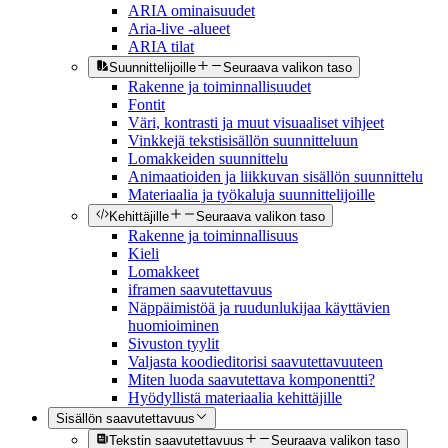
ARIA ominaisuudet
Aria-live -alueet
ARIA tilat
Suunnittelijoille
Seuraava valikon taso
Rakenne ja toiminnallisuudet
Fontit
Väri, kontrasti ja muut visuaaliset vihjeet
Vinkkejä tekstisisällön suunnitteluun
Lomakkeiden suunnittelu
Animaatioiden ja liikkuvan sisällön suunnittelu
Materiaalia ja työkaluja suunnittelijoille
Kehittäjille
Seuraava valikon taso
Rakenne ja toiminnallisuus
Kieli
Lomakkeet
iframen saavutettavuus
Näppäimistöä ja ruudunlukijaa käyttävien
huomioiminen
Sivuston tyylit
Valjasta koodieditorisi saavutettavuuteen
Miten luoda saavutettava komponentti?
Hyödyllistä materiaalia kehittäjille
Sisällön saavutettavuus
Tekstin saavutettavuus
Seuraava valikon taso