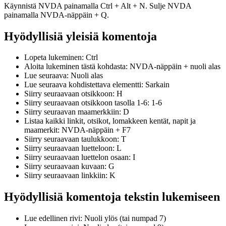
Käynnistä NVDA painamalla Ctrl + Alt + N. Sulje NVDA
painamalla NVDA-näppäin + Q.
Hyödyllisiä yleisiä komentoja
Lopeta lukeminen: Ctrl
Aloita lukeminen tästä kohdasta: NVDA-näppäin + nuoli alas
Lue seuraava: Nuoli alas
Lue seuraava kohdistettava elementti: Sarkain
Siirry seuraavaan otsikkoon: H
Siirry seuraavaan otsikkoon tasolla 1-6: 1-6
Siirry seuraavan maamerkkiin: D
Listaa kaikki linkit, otsikot, lomakkeen kentät, napit ja
maamerkit: NVDA-näppäin + F7
Siirry seuraavaan taulukkoon: T
Siirry seuraavaan luetteloon: L
Siirry seuraavaan luettelon osaan: I
Siirry seuraavaan kuvaan: G
Siirry seuraavaan linkkiin: K
Hyödyllisiä komentoja tekstin lukemiseen
Lue edellinen rivi: Nuoli ylös (tai numpad 7)