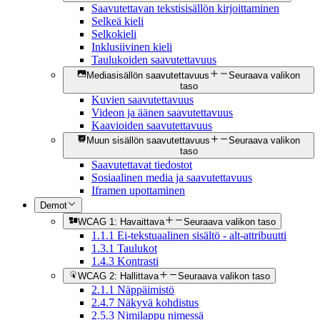
Saavutettavan tekstisisällön kirjoittaminen
Selkeä kieli
Selkokieli
Inklusiivinen kieli
Taulukoiden saavutettavuus
Mediasisällön saavutettavuus
Seuraava valikon
taso
Kuvien saavutettavuus
Videon ja äänen saavutettavuus
Kaavioiden saavutettavuus
Muun sisällön saavutettavuus
Seuraava valikon
taso
Saavutettavat tiedostot
Sosiaalinen media ja saavutettavuus
Iframen upottaminen
Demot
WCAG 1: Havaittava
Seuraava valikon taso
1.1.1 Ei-tekstuaalinen sisältö - alt-attribuutti
1.3.1 Taulukot
1.4.3 Kontrasti
WCAG 2: Hallittava
Seuraava valikon taso
2.1.1 Näppäimistö
2.4.7 Näkyvä kohdistus
2.5.3 Nimilappu nimessä