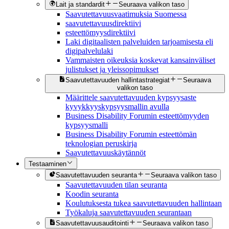
Lait ja standardit
Seuraava valikon taso
Saavutettavuusvaatimuksia Suomessa
saavutettavuusdirektiivi
esteettömyysdirektiivi
Laki digitaalisten palveluiden tarjoamisesta eli
digipalvelulaki
Vammaisten oikeuksia koskevat kansainväliset
julistukset ja yleissopimukset
Saavutettavuuden hallintastrategiat
Seuraava
valikon taso
Määrittele saavutettavuuden kypsyysaste
kyvykkyyskypsyysmallin avulla
Business Disability Forumin esteettömyyden
kypsyysmalli
Business Disability Forumin esteettömän
teknologian peruskirja
Saavutettavuuskäytännöt
Testaaminen
Saavutettavuuden seuranta
Seuraava valikon taso
Saavutettavuuden tilan seuranta
Koodin seuranta
Koulutuksesta tukea saavutettavuuden hallintaan
Työkaluja saavutettavuuden seurantaan
Saavutettavuusauditointi
Seuraava valikon taso