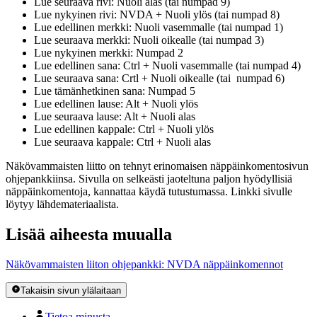
Lue seuraava rivi: Nuoli alas (tai numpad 9)
Lue nykyinen rivi: NVDA + Nuoli ylös (tai numpad 8)
Lue edellinen merkki: Nuoli vasemmalle (tai numpad 1)
Lue seuraava merkki: Nuoli oikealle (tai numpad 3)
Lue nykyinen merkki: Numpad 2
Lue edellinen sana: Ctrl + Nuoli vasemmalle (tai numpad 4)
Lue seuraava sana: Crtl + Nuoli oikealle (tai numpad 6)
Lue tämänhetkinen sana: Numpad 5
Lue edellinen lause: Alt + Nuoli ylös
Lue seuraava lause: Alt + Nuoli alas
Lue edellinen kappale: Ctrl + Nuoli ylös
Lue seuraava kappale: Ctrl + Nuoli alas
Näkövammaisten liitto on tehnyt erinomaisen näppäinkomentosivun
ohjepankkiinsa. Sivulla on selkeästi jaoteltuna paljon hyödyllisiä
näppäinkomentoja, kannattaa käydä tutustumassa. Linkki sivulle
löytyy lähdemateriaalista.
Lisää aiheesta muualla
Näkövammaisten liiton ohjepankki: NVDA näppäinkomennot
Takaisin sivun ylälaitaan
Tietoa minusta