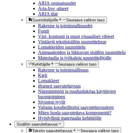
ARIA ominaisuudet
Aria-live -alueet
ARIA tilat
Suunnittelijoille
Seuraava valikon taso
Rakenne ja toiminnallisuudet
Fontit
Väri, kontrasti ja muut visuaaliset vihjeet
Vinkkejä tekstisisällön suunnitteluun
Lomakkeiden suunnittelu
Animaatioiden ja liikkuvan sisällön suunnittelu
Materiaalia ja työkaluja suunnittelijoille
Kehittäjille
Seuraava valikon taso
Rakenne ja toiminnallisuus
Kieli
Lomakkeet
iframen saavutettavuus
Näppäimistöä ja ruudunlukijaa käyttävien
huomioiminen
Sivuston tyylit
Valjasta koodieditorisi saavutettavuuteen
Miten luoda saavutettava komponentti?
Hyödyllistä materiaalia kehittäjille
Sisällön saavutettavuus
Tekstin saavutettavuus
Seuraava valikon taso