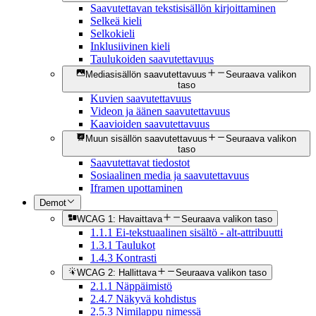
Saavutettavan tekstisisällön kirjoittaminen
Selkeä kieli
Selkokieli
Inklusiivinen kieli
Taulukoiden saavutettavuus
Mediasisällön saavutettavuus
Seuraava valikon
taso
Kuvien saavutettavuus
Videon ja äänen saavutettavuus
Kaavioiden saavutettavuus
Muun sisällön saavutettavuus
Seuraava valikon
taso
Saavutettavat tiedostot
Sosiaalinen media ja saavutettavuus
Iframen upottaminen
Demot
WCAG 1: Havaittava
Seuraava valikon taso
1.1.1 Ei-tekstuaalinen sisältö - alt-attribuutti
1.3.1 Taulukot
1.4.3 Kontrasti
WCAG 2: Hallittava
Seuraava valikon taso
2.1.1 Näppäimistö
2.4.7 Näkyvä kohdistus
2.5.3 Nimilappu nimessä