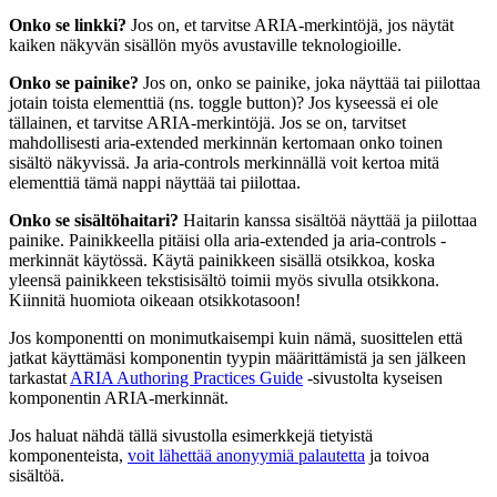
Onko se linkki?
Jos on, et tarvitse ARIA-merkintöjä, jos näytät
kaiken näkyvän sisällön myös avustaville teknologioille.
Onko se painike?
Jos on, onko se painike, joka näyttää tai piilottaa
jotain toista elementtiä (ns. toggle button)? Jos kyseessä ei ole
tällainen, et tarvitse ARIA-merkintöjä. Jos se on, tarvitset
mahdollisesti aria-extended merkinnän kertomaan onko toinen
sisältö näkyvissä. Ja aria-controls merkinnällä voit kertoa mitä
elementtiä tämä nappi näyttää tai piilottaa.
Onko se sisältöhaitari?
Haitarin kanssa sisältöä näyttää ja piilottaa
painike. Painikkeella pitäisi olla aria-extended ja aria-controls -
merkinnät käytössä. Käytä painikkeen sisällä otsikkoa, koska
yleensä painikkeen tekstisisältö toimii myös sivulla otsikkona.
Kiinnitä huomiota oikeaan otsikkotasoon!
Jos komponentti on monimutkaisempi kuin nämä, suosittelen että
jatkat käyttämäsi komponentin tyypin määrittämistä ja sen jälkeen
tarkastat
ARIA Authoring Practices Guide
-sivustolta kyseisen
komponentin ARIA-merkinnät.
Jos haluat nähdä tällä sivustolla esimerkkejä tietyistä
komponenteista,
voit lähettää anonyymiä palautetta
ja toivoa
sisältöä.