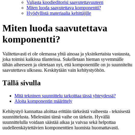
Valjasta koodieditorisi saavutettavuuteen
Miten luoda saavutettava komponentti?
Hyödyllistä materiaalia kehittäjille
Miten luoda saavutettava
komponentti?
Valitettavasti ei ole olemassa yhtä ainoaa ja yksinkertaista vastausta,
joka toimisi kaikissa tilanteissa. Sukelletaan hieman syvemmälle
tähän aiheeseen ja oletetaan nyt, että komponentille on jo suunniteltu
saavutettava ulkoasu. Keskitytään vain kehitystyöhön.
Tällä sivulla
Mitä tekninen suunnittelu tarkoittaa tässä yhteydessä?
Aloita komponentin määrittely
Kehitystyö kannattaa aloittaa erittäin tärkeästä vaiheesta - teknisestä
suunnittelusta. Mielestäni tämä vaihe on tärkein. Hyvällä
suunnittelulla voidaan säästää aikaa ja vaivaa sekä helpottaa
uudelleenkäytettävien komponenttien luomista huomattavasti.