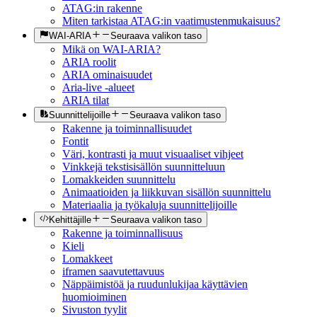
ATAG:in rakenne
Miten tarkistaa ATAG:in vaatimustenmukaisuus?
WAI-ARIA
Seuraava valikon taso
Mikä on WAI-ARIA?
ARIA roolit
ARIA ominaisuudet
Aria-live -alueet
ARIA tilat
Suunnittelijoille
Seuraava valikon taso
Rakenne ja toiminnallisuudet
Fontit
Väri, kontrasti ja muut visuaaliset vihjeet
Vinkkejä tekstisisällön suunnitteluun
Lomakkeiden suunnittelu
Animaatioiden ja liikkuvan sisällön suunnittelu
Materiaalia ja työkaluja suunnittelijoille
Kehittäjille
Seuraava valikon taso
Rakenne ja toiminnallisuus
Kieli
Lomakkeet
iframen saavutettavuus
Näppäimistöä ja ruudunlukijaa käyttävien
huomioiminen
Sivuston tyylit