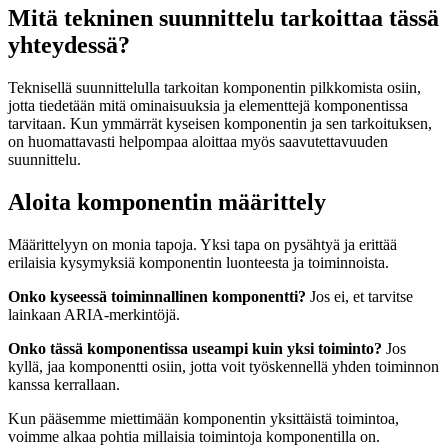
Mitä tekninen suunnittelu tarkoittaa tässä
yhteydessä?
Teknisellä suunnittelulla tarkoitan komponentin pilkkomista osiin,
jotta tiedetään mitä ominaisuuksia ja elementtejä komponentissa
tarvitaan. Kun ymmärrät kyseisen komponentin ja sen tarkoituksen,
on huomattavasti helpompaa aloittaa myös saavutettavuuden
suunnittelu.
Aloita komponentin määrittely
Määrittelyyn on monia tapoja. Yksi tapa on pysähtyä ja erittää
erilaisia kysymyksiä komponentin luonteesta ja toiminnoista.
Onko kyseessä toiminnallinen komponentti?
Jos ei, et tarvitse
lainkaan ARIA-merkintöjä.
Onko tässä komponentissa useampi kuin yksi toiminto?
Jos
kyllä, jaa komponentti osiin, jotta voit työskennellä yhden toiminnon
kanssa kerrallaan.
Kun pääsemme miettimään komponentin yksittäistä toimintoa,
voimme alkaa pohtia millaisia toimintoja komponentilla on.