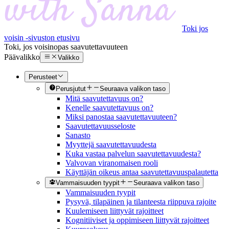
Toki jos
voisin -sivuston etusivu
Toki, jos voisin
opas saavutettavuuteen
Päävalikko
Valikko
Perusteet
Perusjutut
Seuraava valikon taso
Mitä saavutettavuus on?
Kenelle saavutettavuus on?
Miksi panostaa saavutettavuuteen?
Saavutettavuusseloste
Sanasto
Myyttejä saavutettavuudesta
Kuka vastaa palvelun saavutettavuudesta?
Valvovan viranomaisen rooli
Käyttäjän oikeus antaa saavutettavuuspalautetta
Vammaisuuden tyypit
Seuraava valikon taso
Vammaisuuden tyypit
Pysyvä, tilapäinen ja tilanteesta riippuva rajoite
Kuulemiseen liittyvät rajoitteet
Kognitiiviset ja oppimiseen liittyvät rajoitteet