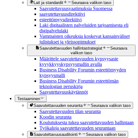
Lait ja standardit
Seuraava valikon taso
Saavutettavuusvaatimuksia Suomessa
saavutettavuusdirektiivi
esteettömyysdirektiivi
Laki digitaalisten palveluiden tarjoamisesta eli
digipalvelulaki
Vammaisten oikeuksia koskevat kansainväliset
julistukset ja yleissopimukset
Saavutettavuuden hallintastrategiat
Seuraava
valikon taso
Määrittele saavutettavuuden kypsyysaste
kyvykkyyskypsyysmallin avulla
Business Disability Forumin esteettömyyden
kypsyysmalli
Business Disability Forumin esteettömän
teknologian peruskirja
Saavutettavuuskäytännöt
Testaaminen
Saavutettavuuden seuranta
Seuraava valikon taso
Saavutettavuuden tilan seuranta
Koodin seuranta
Koulutuksesta tukea saavutettavuuden hallintaan
Työkaluja saavutettavuuden seurantaan
Saavutettavuusauditointi
Seuraava valikon taso