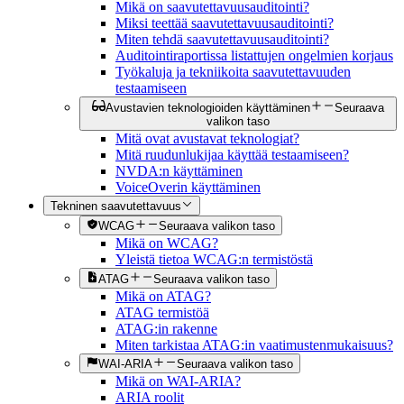
Mikä on saavutettavuusauditointi?
Miksi teettää saavutettavuusauditointi?
Miten tehdä saavutettavuusauditointi?
Auditointiraportissa listattujen ongelmien korjaus
Työkaluja ja tekniikoita saavutettavuuden
testaamiseen
Avustavien teknologioiden käyttäminen
Seuraava
valikon taso
Mitä ovat avustavat teknologiat?
Mitä ruudunlukijaa käyttää testaamiseen?
NVDA:n käyttäminen
VoiceOverin käyttäminen
Tekninen saavutettavuus
WCAG
Seuraava valikon taso
Mikä on WCAG?
Yleistä tietoa WCAG:n termistöstä
ATAG
Seuraava valikon taso
Mikä on ATAG?
ATAG termistöä
ATAG:in rakenne
Miten tarkistaa ATAG:in vaatimustenmukaisuus?
WAI-ARIA
Seuraava valikon taso
Mikä on WAI-ARIA?
ARIA roolit