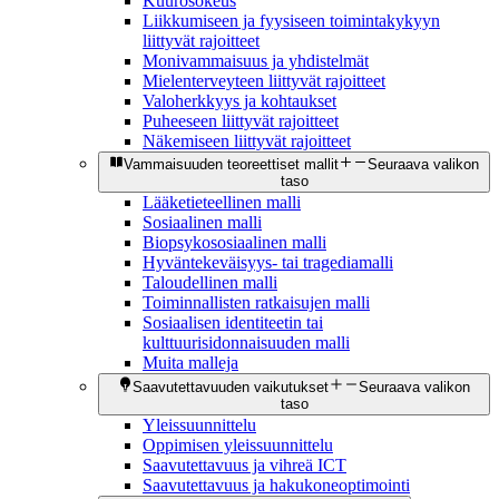
Kuurosokeus
Liikkumiseen ja fyysiseen toimintakykyyn
liittyvät rajoitteet
Monivammaisuus ja yhdistelmät
Mielenterveyteen liittyvät rajoitteet
Valoherkkyys ja kohtaukset
Puheeseen liittyvät rajoitteet
Näkemiseen liittyvät rajoitteet
Vammaisuuden teoreettiset mallit
Seuraava valikon
taso
Lääketieteellinen malli
Sosiaalinen malli
Biopsykososiaalinen malli
Hyväntekeväisyys- tai tragediamalli
Taloudellinen malli
Toiminnallisten ratkaisujen malli
Sosiaalisen identiteetin tai
kulttuurisidonnaisuuden malli
Muita malleja
Saavutettavuuden vaikutukset
Seuraava valikon
taso
Yleissuunnittelu
Oppimisen yleissuunnittelu
Saavutettavuus ja vihreä ICT
Saavutettavuus ja hakukoneoptimointi