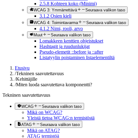
2.5.8 Kohteen koko (Minimi)
WCAG 3: Ymmärrettävä
Seuraava valikon taso
3.1.2 Osien kieli
WCAG 4: Toimintavarma
Seuraava valikon taso
4.1.2 Nimi, rooli, arvo
Muut
Seuraava valikon taso
Lomakkeen kenttien ohjeistukset
Hashtagit ja ruudunlukijat
Pseudo-elemetit ::before ja ::after
Listatyylin poistaminen listaelementiltä
Etusivu
/
Tekninen saavutettavuus
/
Kehittäjille
/
Miten luoda saavutettava komponentti?
Tekninen saavutettavuus
WCAG
Seuraava valikon taso
Mikä on WCAG?
Yleistä tietoa WCAG:n termistöstä
ATAG
Seuraava valikon taso
Mikä on ATAG?
ATAG termistöä